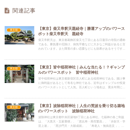
関連記事
【東京】柴又帝釈天題経寺｜勝運アップのパワース
東京都
ポット柴又帝釈天 題経寺
柴又帝釈天は、東京都葛飾区柴又七丁目にある日蓮宗の寺院の通称
である。勝負運や厄除け、病気平癒などに大きなご利益があると言
われています。また障害の多い恋愛などにも効果があるそうです。
武闘派の神のため、特にライバルのいる恋愛にご加護があり、恋愛
運アップや縁結びにもご利益があるとされています。
【東京】皆中稲荷神社｜みんな当たる！？ギャンブ
東京都
ルのパワースポット 皆中稲荷神社
皆中稲荷神社は東京都新宿区百人町にある稲荷神社である。賭け事
に御利益があるとして有名な神社である。近年はギャンブルや投資
のパワースポットとして人気。百人町という地名は、寛永年間に徳
川幕府が「鉄砲百人隊」を駐屯させたことに、その名を由来する。
【東京】波除稲荷神社｜人生の荒波を乗り切る築地
東京都
のパワースポット 波除稲荷神社
波除神社は東京都中央区築地6丁目にある神社。七福神の各ご利益
は、「大黒天・五穀豊穣」、「恵比寿・商売繁昌」、「弁財天・学
芸上達」、「毘沙門天・大願成就」 、「寿老人・無病息災 」、