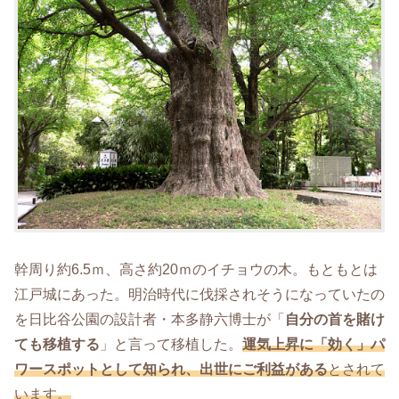
幹周り約6.5ｍ、高さ約20ｍのイチョウの木。もともとは
江戸城にあった。明治時代に伐採されそうになっていたの
を日比谷公園の設計者・本多静六博士が「
自分の首を賭け
ても移植する
」と言って移植した。
運気上昇に「効く」パ
ワースポットとして知られ、出世にご利益がある
とされて
います。