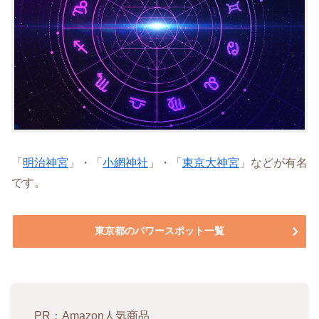
「
明治神宮
」・「
小網神社
」・「
東京大神宮
」などが有名
です。
東京都のパワースポット一覧
PR：Amazon人気商品