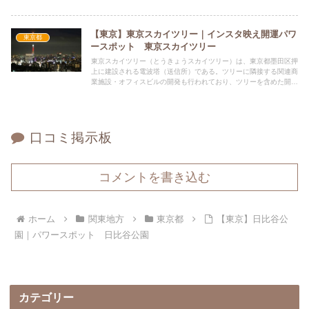
「福禄寿・諸行発展」、「布袋尊・家内安全」のご利益があるとさ
れています。
【東京】東京スカイツリー｜インスタ映え開運パワ
東京都
ースポット 東京スカイツリー
東京スカイツリー（とうきょうスカイツリー）は、東京都墨田区押
上に建設される電波塔（送信所）である。ツリーに隣接する関連商
業施設・オフィスビルの開発も行われており、ツリーを含めた開発
街区を東京スカイツリータウンと称する。
口コミ掲示板
コメントを書き込む
ホーム
関東地方
東京都
【東京】日比谷公
園｜パワースポット 日比谷公園
カテゴリー