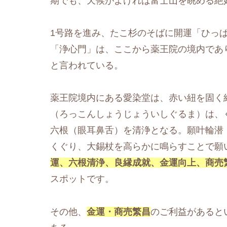
期でも、天候がよければ富士山を眺める絶
1号路を進み、たこ杉のそばに開運「ひっ
「浄心門」は、ここから薬王院の境内であ
と言われている。
薬王院境内にある愛染堂は、赤い紐を固く
（ろっこんしょうじょういしぐるま）は、
六根（眼耳鼻舌）を清浄となる。願叶輪潜
くぐり、大錫杖を高らかに鳴らすことで願
運、六根清浄、良縁成就、金運向上、商売
スポットです。
その他、
金運・商売繁昌
のご利益があると