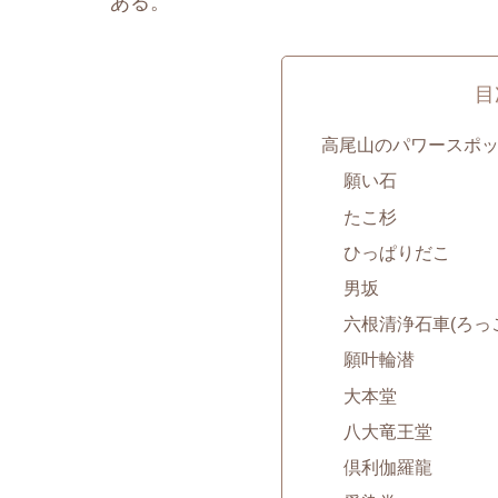
ある。
目
高尾山のパワースポ
願い石
たこ杉
ひっぱりだこ
男坂
六根清浄石車(ろっ
願叶輪潜
大本堂
八大竜王堂
倶利伽羅龍