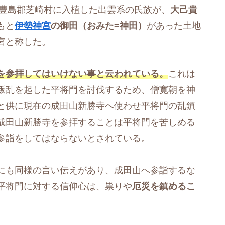
国豊島郡芝崎村に入植した出雲系の氏族が、
大己貴
もと
伊勢神宮
の御田（おみた=神田）
があった土地
宮と称した。
を参拝してはいけない事と云われている。
これは
叛乱を起した平将門を討伐するため、僧寛朝を神
と供に現在の成田山新勝寺へ使わせ平将門の乱鎮
成田山新勝寺を参拝することは平将門を苦しめる
参詣をしてはならないとされている。
にも同様の言い伝えがあり、成田山へ参詣するな
平将門に対する信仰心は、祟りや
厄災を鎮めるこ