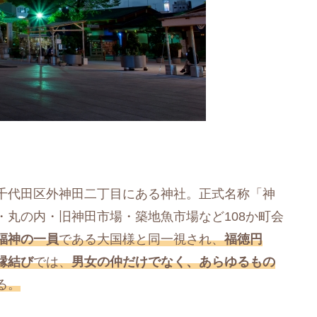
千代田区外神田二丁目にある神社。正式名称「神
丸の内・旧神田市場・築地魚市場など108か町会
福神の一員
である大国様と同一視され、
福徳円
縁結び
では、
男女の仲だけでなく、あらゆるもの
る。