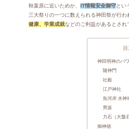
秋葉原に近いためか、
IT情報安全御守
とい
三大祭りの一つに数えられる神田祭が行わ
健康、学業成就
などのご利益があるとされ
目
神田明神のパ
随神門
社殿
江戸神社
魚河岸 水神
男坂
力石（大盤
御神徳