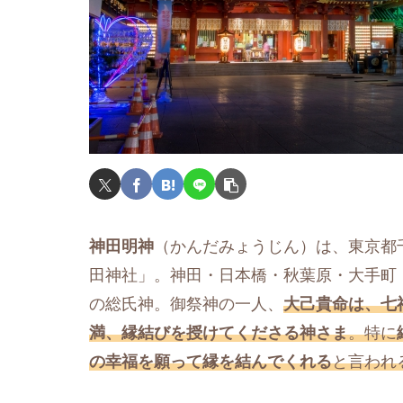
神田明神
（かんだみょうじん）は、東京都
田神社」。神田・日本橋・秋葉原・大手町・
の総氏神。御祭神の一人、
大己貴命は、七
満、縁結びを授けてくださる神さま
。特に
の幸福を願って縁を結んでくれる
と言われ