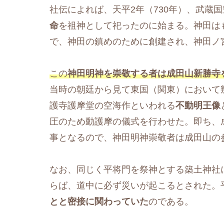
社伝によれば、天平2年（730年）、武蔵
命
を祖神として祀ったのに始まる。神田は
で、神田の鎮めのために創建され、神田ノ
この
神田明神を崇敬する者は成田山新勝寺
当時の朝廷から見て東国（関東）において
護寺護摩堂の空海作といわれる
不動明王像
圧のため動護摩の儀式を行わせた。即ち、
事となるので、神田明神崇敬者は成田山の
なお、同じく平将門を祭神とする築土神社
らば、道中に必ず災いが起こるとされた。
とと密接に関わっていた
のである。