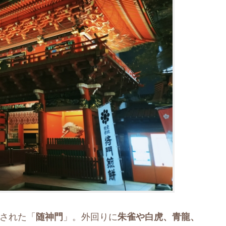
建された「
随神門
」。外回りに
朱雀や白虎、青龍、