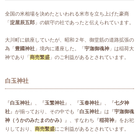
全国の米相場を決めたといわれる米市を立ち上げた
豪商
「
淀屋辰五郎
」の鎮守の社
であったと伝えられています。
大川町に鎮座していたが、昭和２年、御堂筋の道路拡張の
為「
豊國神社
」境内に遷座した。「
宇迦御魂神
」は稲荷大
神であり「
商売繁盛
」のご利益があるとされています。
白玉神社
『
白玉神社
』、『
玉繁神社
』、『
玉春神社
』、『
七夕神
社
』が揃っており、その中でも『
白玉神社
』は『
宇迦御魂
神（うかのみたまのかみ）
』、すなわち『
稲荷神
』をお祀
りしており、
商売繫盛
にご利益があるとされています。