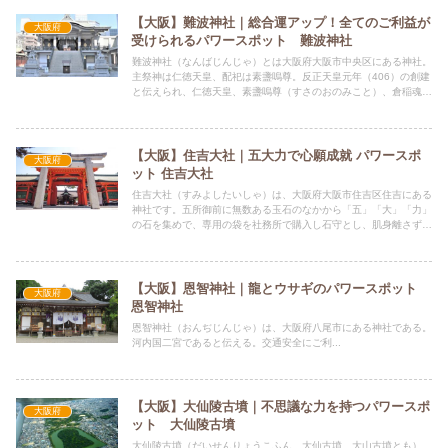
【大阪】難波神社｜総合運アップ！全てのご利益が
大阪府
受けられるパワースポット 難波神社
難波神社（なんばじんじゃ）とは大阪府大阪市中央区にある神社。
主祭神は仁徳天皇、配祀は素盞嗚尊。反正天皇元年（406）の創建
と伝えられ、仁徳天皇、素盞嗚尊（すさのおのみこと）、倉稲魂尊
（うがのみたまのみこと）を祀る。
【大阪】住吉大社｜五大力で心願成就 パワースポ
大阪府
ット 住吉大社
住吉大社（すみよしたいしゃ）は、大阪府大阪市住吉区住吉にある
神社です。五所御前に無数ある玉石のなかから「五」「大」「力」
の石を集めで、専用の袋を社務所で購入し石守とし、肌身離さず身
に着けることで、心願成就のご利益が授かれると伝えられていま
す。
【大阪】恩智神社｜龍とウサギのパワースポット
大阪府
恩智神社
恩智神社（おんぢじんじゃ）は、大阪府八尾市にある神社である。
河内国二宮であると伝える。交通安全にご利...
【大阪】大仙陵古墳｜不思議な力を持つパワースポ
大阪府
ット 大仙陵古墳
大仙陵古墳（だいせんりょうこふん、大仙古墳、大山古墳とも）