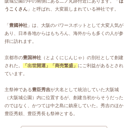
阪城公園の中の南側にある二ノ丸跡付近にあります。「
ほ
うこくさん
」と呼ばれ、大変親しまれている神社です。
「
豊國神社
」は、大阪のパワースポットとして大変人気が
あり、日本各地からはもちろん、海外からも多くの人が参
拝に訪れます。
京都市の
豊国神社
（とよくにじんじゃ）の別社として創建
された。
「出世開運」「商売繁盛」
にご利益があるとされ
ています。
主祭神である
豊臣秀吉
が大名として統治していた大阪城
（大阪城公園）内に位置するが、創建当初からそうだった
のではなく、かつては中之島に鎮座していた。秀吉のほか
豊臣秀頼、豊臣秀長も祭神とする。