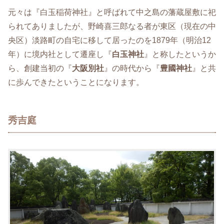
元々は『白玉稲荷神社』と呼ばれて中之島の藩蔵屋敷に祀
られてありましたが、野崎喜三郎なる者が東区（現在の中
央区）淡路町の自宅に移して居ったのを1879年（明治12
年）に境内社として遷座し『
白玉神社
』と称したというか
ら、創建当初の『
大阪別社
』の時代から『
豊國神社
』と共
に歩んできたということになります。
秀吉庭