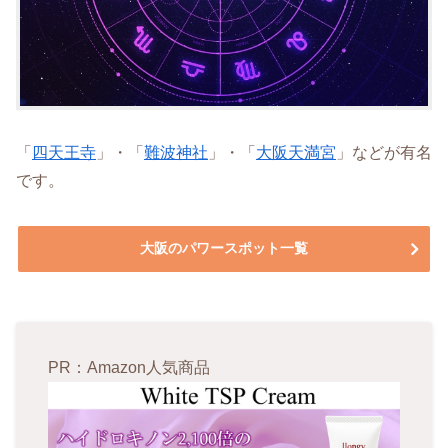
「
四天王寺
」・「
難波神社
」・「
大阪天満宮
」などが有名
です。
大阪のパワースポット一覧
PR：Amazon人気商品