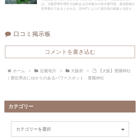
は、大阪府堺市堺区大仙町ある日本最大の前方後円墳。墓域面積が
世界最大であるとされる。宮内庁により仁徳天皇の陵墓と治定され
ており、百舌鳥耳原中陵との陵号が与えられている
口コミ掲示板
コメントを書き込む
ホーム
近畿地方
大阪府
【大阪】豊國神社
｜豊臣秀吉にゆかりのあるパワースポット 豊國神社
カテゴリー