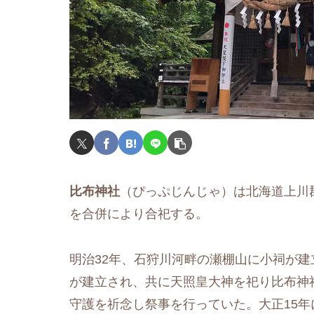
比布神社
（ぴっぷじんじゃ）は北海道上川
を合併により合祀する。
明治32年、石狩川河畔の瀬棚山に小祠が建
が建立され、共に天照皇大神を祀り比布神
守護を祈念し祭事を行っていた。大正15