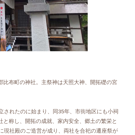
郡比布町の神社。主祭神は天照大神、開拓礎の宮
立されたのに始まり、同35年、市街地区にも小祠
社と称し、開拓の成就、家内安全、郷土の繁栄と
年に現社殿のご造営が成り、両社を合祀の遷座祭が