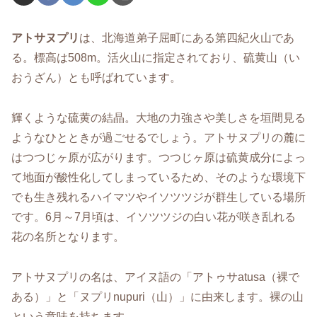
アトサヌプリ
は、北海道弟子屈町にある第四紀火山であ
る。標高は508m。活火山に指定されており、硫黄山（い
おうざん）とも呼ばれています。
輝くような硫黄の結晶。大地の力強さや美しさを垣間見る
ようなひとときが過ごせるでしょう。アトサヌプリの麓に
はつつじヶ原が広がります。つつじヶ原は硫黄成分によっ
て地面が酸性化してしまっているため、そのような環境下
でも生き残れるハイマツやイソツツジが群生している場所
です。6月～7月頃は、イソツツジの白い花が咲き乱れる
花の名所となります。
アトサヌプリの名は、アイヌ語の「アトゥサatusa（裸で
ある）」と「ヌプリnupuri（山）」に由来します。裸の山
という意味を持ちます。