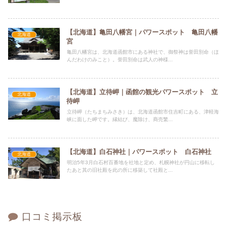
【北海道】亀田八幡宮｜パワースポット 亀田八幡
北海道
宮
亀田八幡宮は、北海道函館市にある神社で、御祭神は誉田別命（ほ
んだわけのみこと）。誉田別命は武人の神様...
【北海道】立待岬｜函館の観光パワースポット 立
北海道
待岬
立待岬（たちまちみさき）は、北海道函館市住吉町にある、津軽海
峡に面した岬です。縁結び、魔除け、商売繁...
【北海道】白石神社｜パワースポット 白石神社
北海道
明治5年3月白石村百番地を社地と定め、札幌神社が円山に移転し
たあと其の旧社殿を此の所に移築して社殿と...
口コミ掲示板