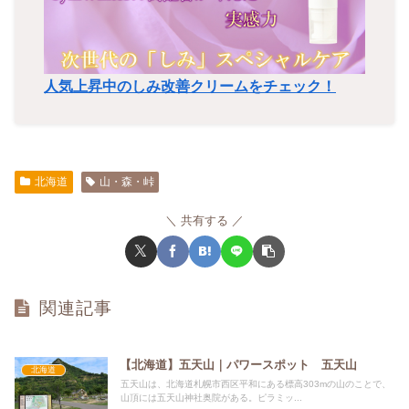
人気上昇中のしみ改善クリームをチェック！
北海道
山・森・峠
共有する
関連記事
【北海道】五天山｜パワースポット 五天山
北海道
五天山は、北海道札幌市西区平和にある標高303mの山のことで、
山頂には五天山神社奥院がある。ピラミッ...