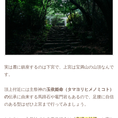
実は麓に鎮座するのは下宮で、上宮は宝満山の山頂なんで
す。
頂上付近には主祭神の
玉依姫命（タマヨリヒメノミコト）
の
伝承に由来する馬蹄石や竈門岩もあるので、足腰に自信
のある型はぜひ上宮まで行ってみましょう。