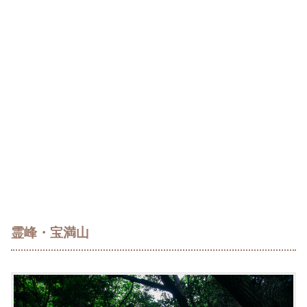
霊峰・宝満山