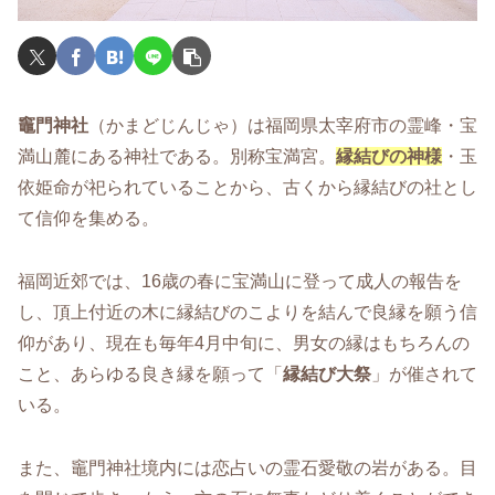
竈門神社
（かまどじんじゃ）は福岡県太宰府市の霊峰・宝
満山麓にある神社である。別称宝満宮。
縁結びの神様
・玉
依姫命が祀られていることから、古くから縁結びの社とし
て信仰を集める。
福岡近郊では、16歳の春に宝満山に登って成人の報告を
し、頂上付近の木に縁結びのこよりを結んで良縁を願う信
仰があり、現在も毎年4月中旬に、男女の縁はもちろんの
こと、あらゆる良き縁を願って「
縁結び大祭
」が催されて
いる。
また、竈門神社境内には恋占いの霊石愛敬の岩がある。目