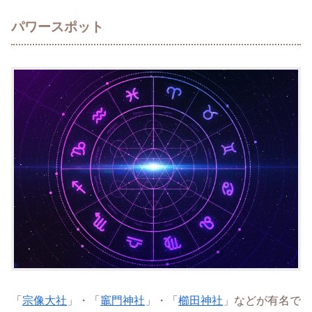
パワースポット
「
宗像大社
」・「
竈門神社
」・「
櫛田神社
」などが有名で