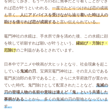
を閉じて歩き、もう一方の石に無事たどり着くことができ
れば恋が叶うといわれる。
一度でたどりつければ恋の成就
も早く、
人にアドバイスを受けながら辿り着いた時は人の
助けを借りれば恋が成就する
と言い伝えられている。
竈門神社の水鏡は、手水所で身を清めた後、この水鏡に顔
を映して祈願すれば願いが叶うという。
縁結び・方除け・
厄除け
のご利益があるとされています。
日本中でアニメや映画が大ヒットとなり、社会現象を起こ
している
鬼滅の刃
。宝満宮竈門神社は、その主人公である
竈門炭治郎の名字であること、さらに大宰府政庁が置かれ
ていた時代、鬼門除けとして配置されたことなど、
鬼滅の
刃の登場人物の名前や意味は違えど「鬼」という共通した
事柄がある
ことから、多くの鬼滅の刃の聖地となっていま
す。