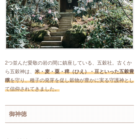
2つ並んだ愛敬の岩の間に鎮座している、五穀社。古くか
ら五穀神は、
米・麦・粟・稗（ひえ）・豆といった五穀豊
穣
を守り、種子の発芽を促し穀物が豊かに実る守護神とし
て信仰されてきました。
御神徳