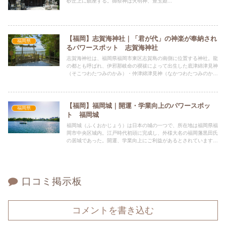
砂丘上に鎮座する。御祭神は火明神、豊玉姫...
【福岡】志賀海神社｜「君が代」の神楽が奉納され
福岡県
るパワースポット 志賀海神社
志賀海神社は、福岡県福岡市東区志賀島の南側に位置する神社。龍
の都とも呼ばれ、伊邪那岐命の禊祓によって出生した底津綿津見神
（そこつわたつみのかみ）・仲津綿津見神（なかつわたつみのか
み）・表津綿津見神（うはつわたつみのかみ）の三柱（綿津見三
神）を祀る。
【福岡】福岡城｜開運・学業向上のパワースポッ
福岡県
ト 福岡城
福岡城（ふくおかじょう）は日本の城の一つで、所在地は福岡県福
岡市中央区城内。江戸時代初頭に完成し、外様大名の福岡藩黒田氏
の居城であった。開運、学業向上にご利益があるとされています。
現在の城跡の大半は舞鶴公園（まいづるこうえん）となっている。
口コミ掲示板
コメントを書き込む