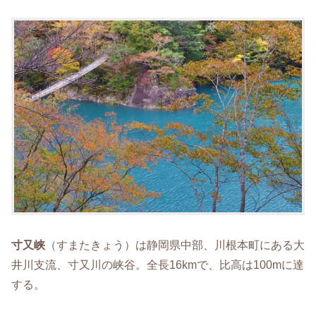
寸又峡
（すまたきょう）は静岡県中部、川根本町にある大
井川支流、寸又川の峡谷。全長16kmで、比高は100mに達
する。