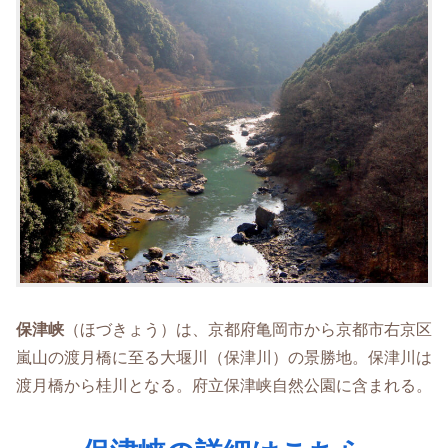
保津峡
（ほづきょう）は、京都府亀岡市から京都市右京区
嵐山の渡月橋に至る大堰川（保津川）の景勝地。保津川は
渡月橋から桂川となる。府立保津峡自然公園に含まれる。