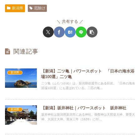
新潟県
厄除け
共有する
関連記事
【新潟】二ツ亀｜パワースポット 「日本の海水浴
新潟県
場100選」二ツ亀
二ツ亀（ふたつがめ）は、新潟県佐渡市にある巨岩。「日本の海水
浴場100選」にも選ばれている。二匹の亀...
【新潟】坂井神社｜パワースポット 坂井神社
新潟県
坂井神社は新潟県新潟市にある神社。御祭神は天照皇大神、豊受大
神、大国主大神。寛永三年（1626）に付...