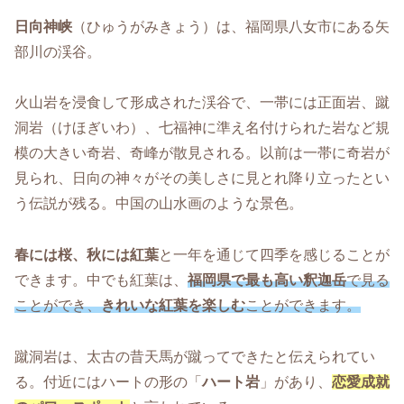
日向神峡
（ひゅうがみきょう）は、福岡県八女市にある矢
部川の渓谷。
火山岩を浸食して形成された渓谷で、一帯には正面岩、蹴
洞岩（けほぎいわ）、七福神に準え名付けられた岩など規
模の大きい奇岩、奇峰が散見される。以前は一帯に奇岩が
見られ、日向の神々がその美しさに見とれ降り立ったとい
う伝説が残る。中国の山水画のような景色。
春には桜、秋には紅葉
と一年を通じて四季を感じることが
できます。中でも紅葉は、
福岡県で最も高い釈迦岳
で見る
ことができ、
きれいな紅葉を楽しむ
ことができます。
蹴洞岩は、太古の昔天馬が蹴ってできたと伝えられてい
る。付近にはハートの形の「
ハート岩
」があり、
恋愛成就