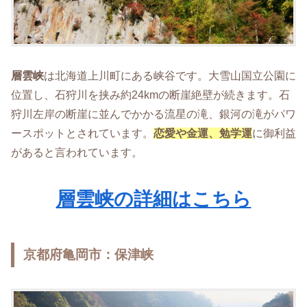
層雲峡
は北海道上川町にある峡谷です。大雪山国立公園に
位置し、石狩川を挟み約24kmの断崖絶壁が続きます。石
狩川左岸の断崖に並んでかかる流星の滝、銀河の滝がパワ
ースポットとされています。
恋愛や金運、勉学運
に御利益
があると言われています。
層雲峡の詳細はこちら
京都府亀岡市：保津峡