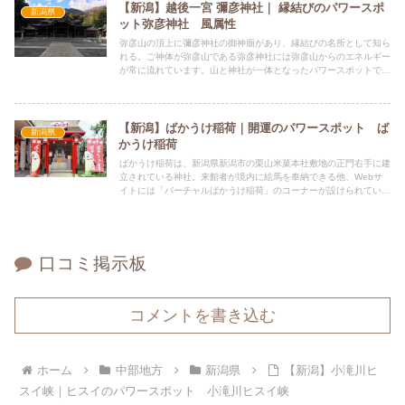
【新潟】越後一宮 彌彦神社｜ 縁結びのパワースポ
新潟県
ット弥彦神社 風属性
弥彦山の頂上に彌彦神社の御神廟があり、縁結びの名所として知ら
れる。ご神体が弥彦山である弥彦神社には弥彦山からのエネルギー
が常に流れています。山と神社が一体となったパワースポットで家
内安全、商売繁盛、五穀豊穣、交通安全、学業成就、恋愛運アッ
プ、仕事運アップなど多くのご利益があるとされています。
【新潟】ばかうけ稲荷｜開運のパワースポット ば
新潟県
かうけ稲荷
ばかうけ稲荷は、新潟県新潟市の栗山米菓本社敷地の正門右手に建
立されている神社。来館者が境内に絵馬を奉納できる他、Webサ
イトには「バーチャルばかうけ稲荷」のコーナーが設けられてい
る。五穀豊穣、家内安全、商売繁盛、所願成就のご利益があるとさ
れています。
口コミ掲示板
コメントを書き込む
ホーム
中部地方
新潟県
【新潟】小滝川ヒ
スイ峡｜ヒスイのパワースポット 小滝川ヒスイ峡