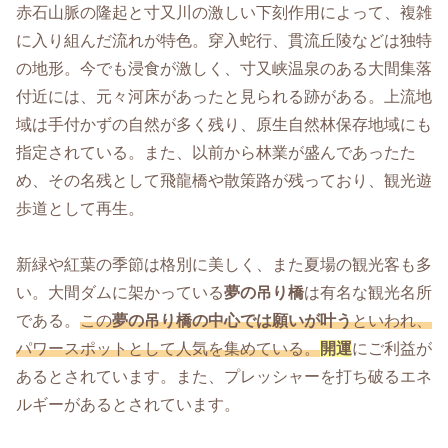
赤石山脈の隆起と寸又川の激しい下刻作用によって、複雑
に入り組んだ流れが特色。穿入蛇行、貫流丘陵などは独特
の地形。今でも浸食が激しく、寸又峡温泉のある大間集落
付近には、元々河床があったと見られる跡がある。上流地
域は手付かずの自然が多く残り、原生自然林保存地域にも
指定されている。また、以前から林業が盛んであったた
め、その名残として飛龍橋や散策路が残っており、観光遊
歩道として再生。
新緑や紅葉の季節は格別に美しく、また夏場の観光客も多
い。大間ダムに架かっている
夢の吊り橋
は有名な観光名所
である。
この
夢の吊り橋の中心では願いが叶う
といわれ、
パワースポットとして人気を集めている。
開運
にご利益が
あるとされています。また、プレッシャーを打ち破るエネ
ルギーがあるとされています。