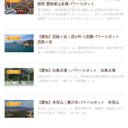
愛知県
稲荷 霊狐塚は金運パワースポット
豊川稲荷は、愛知県豊川市豊川町1番地にある曹洞宗の寺院であ
る。正式の寺号は妙厳寺（みょうごんじ）、詳しくは円福山豊川閣
妙厳寺（えんぷくざん とよかわかく みょうごんじ）と称する寺院
であり、一般には「豊川稲荷」の名で広く知られる。本尊は千手観
音。
【愛知】恋路ヶ浜｜恋が叶う恋愛パワースポット
愛知県
恋路ヶ浜
恋路ヶ浜（こいじがはま）は、愛知県田原市の砂浜。渥美半島の先
端、伊良湖岬から付近にある日出の石門まで...
【愛知】白鳥古墳｜パワースポット 白鳥古墳
愛知県
白鳥古墳（しろとりこふん）は、愛知県名古屋市熱田区の白鳥公園
に隣接する古墳。一般には「白鳥御陵（しろ...
【愛知】本宮山｜豊川市パワースポット 本宮山
愛知県
本宮山（ほんぐうさん）は、愛知県豊川市・岡崎市・新城市にまた
がる山である。標高は、789.2m。あら...