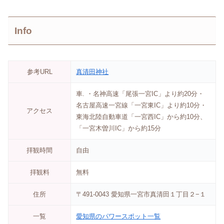
Info
参考URL
真清田神社
車. ・名神高速「尾張一宮IC」より約20分・
名古屋高速一宮線「一宮東IC」より約10分・
アクセス
東海北陸自動車道「一宮西IC」から約10分、
「一宮木曽川IC」から約15分
拝観時間
自由
拝観料
無料
住所
〒491-0043 愛知県一宮市真清田１丁目２−１
一覧
愛知県のパワースポット一覧