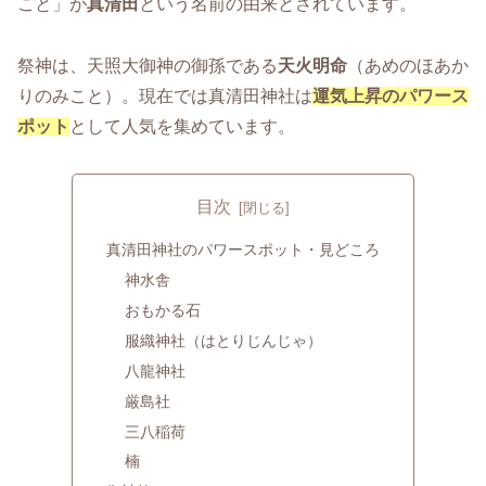
こと」が
真清田
という名前の由来とされています。
祭神は、天照大御神の御孫である
天火明命
（あめのほあか
りのみこと）。現在では真清田神社は
運気上昇のパワース
ポット
として人気を集めています。
目次
真清田神社のパワースポット・見どころ
神水舎
おもかる石
服織神社（はとりじんじゃ）
八龍神社
厳島社
三八稲荷
楠