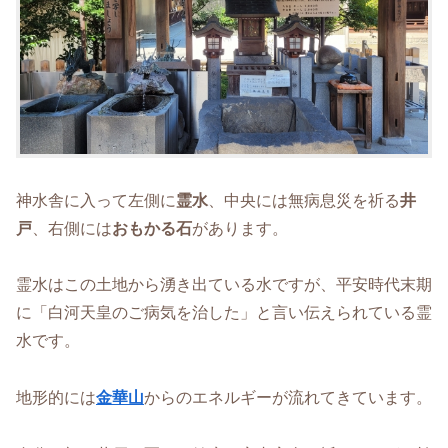
神水舎に入って左側に
霊水
、中央には無病息災を祈る
井
戸
、右側には
おもかる石
があります。
霊水はこの土地から湧き出ている水ですが、平安時代末期
に「白河天皇のご病気を治した」と言い伝えられている霊
水です。
地形的には
金華山
からのエネルギーが流れてきています。