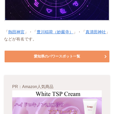
「
熱田神宮
」・「
豊川稲荷（妙嚴寺）
」・「
真清田神社
」
などが有名です。
愛知県のパワースポット一覧
PR：Amazon人気商品