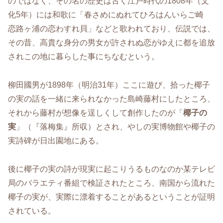
のではなく、その名の歴史は古く江戸時代の1808年（文
化5年）には和歌に「春さめにぬれてひろはんいらご崎
恋路ヶ浦の恋わすれ貝」などと歌われており、伝説では、
その昔、高貴な身分の男女が許されぬ恋がゆえに都を追放
されこの地に暮らした事にちなむという。
柳田國男が1898年（明治31年）ここに遊び、拾った椰子
の実の話を一緒に来られなかった島崎藤村にしたところ、
それから藤村が想像を逞しくして創作したのが「
椰子の
実
」（『落梅集』所収）とされ、やしの実博物館や椰子の
実詩碑が日出園地にある。
後に椰子の実の詩が現実に起こりうるものなのか某テレビ
局のバラエティ番組で検証されたところ、南国から流れた
椰子の実が、実際に漂着することがあるということが証明
されている。