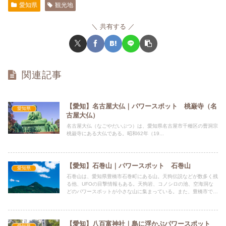
愛知県
観光地
共有する
関連記事
【愛知】名古屋大仏｜パワースポット 桃巌寺（名
愛知県
古屋大仏）
名古屋大仏（なごやだいぶつ）は、愛知県名古屋市千種区の曹洞宗
桃巌寺にある大仏である。昭和62年（19...
【愛知】石巻山｜パワースポット 石巻山
愛知県
石巻山は、愛知県豊橋市石巻町にある山。天狗伝説などが数多く残
る他、UFOの目撃情報もある。天狗岩、コノシロの池、空海洞な
どのパワースポットが小さな山に集まっている。また、豊橋市で
は、石巻山を放射状に取り囲んで神社や寺が建てられているとい
う。
【愛知】八百富神社｜島に浮かぶパワースポット