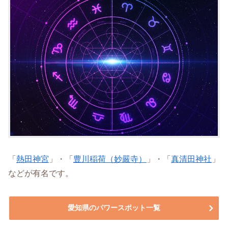
「
熱田神宮
」・「
豊川稲荷（妙嚴寺）
」・「
真清田神社
」
などが有名です。
愛知県のパワースポット一覧