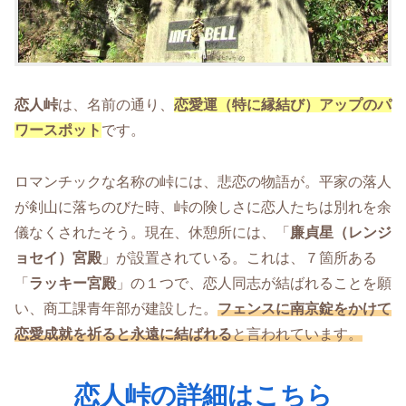
恋人峠
は、名前の通り、
恋愛運（特に縁結び）アップのパ
ワースポット
です。
ロマンチックな名称の峠には、悲恋の物語が。平家の落人
が剣山に落ちのびた時、峠の険しさに恋人たちは別れを余
儀なくされたそう。現在、休憩所には、「
廉貞星（レンジ
ョセイ）宮殿
」が設置されている。これは、７箇所ある
「
ラッキー宮殿
」の１つで、恋人同志が結ばれることを願
い、商工課青年部が建設した。
フェンスに南京錠をかけて
恋愛成就を祈ると
永遠に結ばれる
と言われています。
恋人峠の詳細はこちら