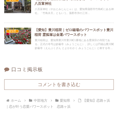
愛知県
八百富神社
八百富神社（やおとみじんじゃ）は、愛知県蒲郡市竹島町にある神
社。「竹島弁天」ともいう。蒲郡市沖の三河...
【愛知】豊川稲荷｜ゼロ磁場のパワースポット豊川
愛知県
稲荷 霊狐塚は金運パワースポット
豊川稲荷は、愛知県豊川市豊川町1番地にある曹洞宗の寺院であ
る。正式の寺号は妙厳寺（みょうごんじ）、詳しくは円福山豊川閣
妙厳寺（えんぷくざん とよかわかく みょうごんじ）と称する寺院
であり、一般には「豊川稲荷」の名で広く知られる。本尊は千手観
音。
口コミ掲示板
コメントを書き込む
ホーム
中部地方
愛知県
【愛知】恋路ヶ浜
｜恋が叶う恋愛パワースポット 恋路ヶ浜