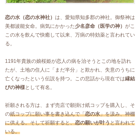
恋の水（恋の水神社）
は、愛知県知多郡の神社。御祭神は
美都波能女命。病気にかかった
少名彦命（医学の神）
がこ
この水を飲んで快癒して以来、万病の特効薬と言われてい
る。
1191年貴族の娘桜姫が恋人の病を治そうとこの地を訪れ
たが、土地の住人に「まだ半分」と欺かれ、失意のうちに
亡くなったという伝説を持つ。この悲話から現在では
縁結
びの神様
として有名。
祈願される方は、まず売店で願掛け紙コップを購入し、そ
の
紙コップに願い事を書き込んで「
恋の水
」を汲み、神棚
に供える。そして祈願すると、
恋の願いが叶う
と言われて
いる。