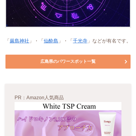
「
厳島神社
」・「
仙酔島
」・「
千光寺
」などが有名です。
広島県のパワースポット一覧
PR：Amazon人気商品