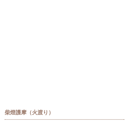
柴燈護摩（火渡り）