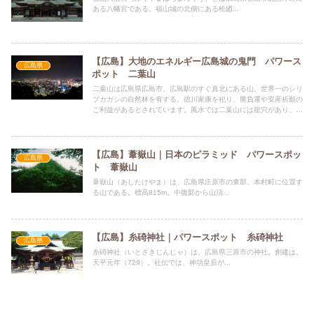
ある八幡宮である。福山城の北側にある松廼...
【広島】大地のエネルギー広島城の鬼門 パワース
広島県
ポット 二葉山
二葉山は広島県広島市、広島駅のすぐ真北にある山。世界一のシリ
ブカガシの自然林を有する。徳川家康を祀り、勝負運や安産祈願の
ご利益があるとされています。風水では二葉山には龍穴があり、巨
大な大地のエネルギーが流れると言われる。広島城の鬼門に位置す
る。
【広島】葦嶽山｜日本のピラミッド パワースポッ
広島県
ト 葦嶽山
葦嶽山（あしたけやま）は、広島県庄原市の東部、本村町に位置す
る山である。標高815m。中腹部から山頂...
【広島】糸碕神社｜パワースポット 糸碕神社
広島県
糸碕神社（いとざきじんじゃ）は、広島県三原市の神社。創建は、
天平元年（729）。社伝では、神功皇后が...