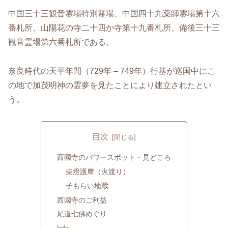
中国三十三観音霊場特別霊場、中国四十九薬師霊場第十六
番札所、山陽花の寺二十四か寺第十九番札所、備後三十三
観音霊場第六番札所である。
奈良時代の天平年間（729年 – 749年）行基が巡国中にこ
の地で加茂明神の霊夢を見たことにより建立されたとい
う。
目次
西國寺のパワースポット・見どころ
柴燈護摩（火渡り）
子もらい地蔵
西國寺のご利益
尾道七佛めぐり