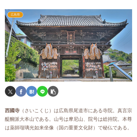
広島県
西國寺
（さいこくじ）は広島県尾道市にある寺院。真言宗
醍醐派大本山である。山号は摩尼山、院号は総持院。本尊
は薬師瑠璃光如来坐像（国の重要文化財）で秘仏である。