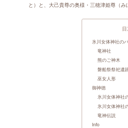
と）と、大己貴尊の奥様・三穂津姫尊（み
目
氷川女体神社の
竜神社
熊のご神木
磐船祭祭祀遺
巫女人形
御神徳
氷川女体神社
氷川女体神社
竜神伝説
Info