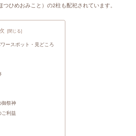
ほつひめおみこと）の2柱も配祀されています。
次
パワースポット・見どころ
跡
の御祭神
のご利益