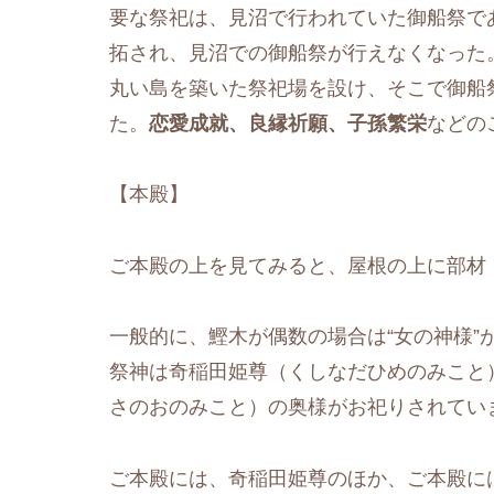
要な祭祀は、見沼で行われていた御船祭であ
拓され、見沼での御船祭が行えなくなった
丸い島を築いた祭祀場を設け、そこで御船
た。
恋愛成就、良縁祈願、子孫繁栄
などの
【本殿】
ご本殿の上を見てみると、屋根の上に部材
一般的に、鰹木が偶数の場合は“女の神様”
祭神は奇稲田姫尊（くしなだひめのみこと
さのおのみこと）の奥様がお祀りされてい
ご本殿には、奇稲田姫尊のほか、ご本殿に