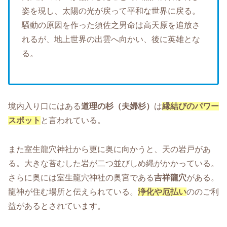
姿を現し、太陽の光が戻って平和な世界に戻る。
騒動の原因を作った須佐之男命は高天原を追放さ
れるが、地上世界の出雲へ向かい、後に英雄とな
る。
境内入り口にはある
道理の杉（夫婦杉）
は
縁結びのパワー
スポット
と言われている。
また室生龍穴神社から更に奥に向かうと、天の岩戸があ
る。大きな苔むした岩が二つ並びしめ縄がかかっている。
さらに奥には室生龍穴神社の奥宮である
吉祥龍穴
がある。
龍神が住む場所と伝えられている。
浄化や厄払い
ののご利
益があるとされています。