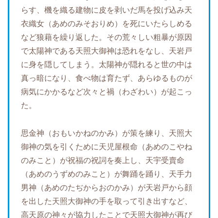
らす、機を織る建物に皮を剥いだ馬を投げ込み天
衣織女（あめのみそおりめ）を死にいたらしめる
など狼藉を繰り返した。その荒々しい粗暴が原因
で太陽神である天照大御神は恐れをなし、天岩戸
に身を隠してしまう。太陽神が隠れると世の中は
真っ暗になり、食べ物は育たず、あらゆるものが
病気にかかるなど次々と禍（わざわい）が起こっ
た。
思金神（おもいかねのかみ）が策を練り、天照大
御神の気を引くために天児屋根命（あめのこやね
のみこと）が祝福の祝詞を奏上し、天宇受賣命
（あめのうずめのみこと）が舞踊を踊り、天手力
男神（あめのたぢからおのかみ）が天岩戸から顔
を出した天照大御神の手を取って引き出すなど、
高天原の神々が協力したことで天照大御神が再び