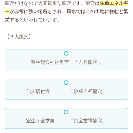
龍穴だけなので大変貴重な龍穴です。龍穴は
生命エネルギ
ー
が非常に強い
場所とされ、
風水ではこの土地に住むと繁
栄する
といわれています。
【３大龍穴】
室生龍穴神社奥宮 「吉祥龍穴」
仙人橋付近 「沙羅吉祥龍穴」
室生寺金堂奥 「持宝吉祥龍穴」