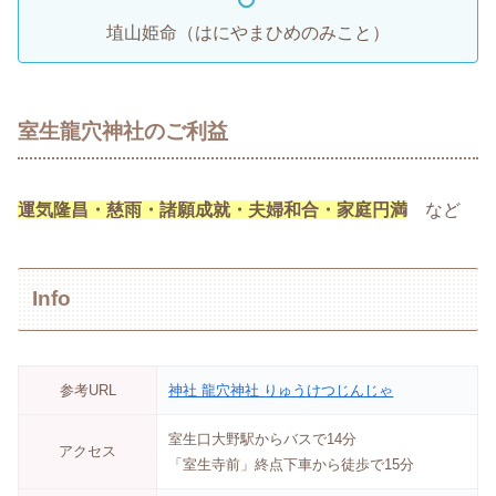
埴山姫命（はにやまひめのみこと）
室生龍穴神社のご利益
運気隆昌・慈雨・諸願成就・夫婦和合・家庭円満
など
Info
参考URL
神社 龍穴神社 りゅうけつじんじゃ
室生口大野駅からバスで14分
アクセス
「室生寺前」終点下車から徒歩で15分