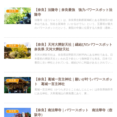
【奈良】法隆寺｜奈良最強 強力パワースポット法
奈良県
隆寺
法隆寺（ほうりゅうじ）は、奈良県生駒郡斑鳩町にある聖徳宗の総
本山である。別名を斑鳩寺（いかるがでら）という。五重塔が最大
のパワースポットだという。東院の中腹に位置する八角堂（通称・
夢殿）および西院伽藍の西円堂にもパワーが宿っている。
【奈良】天河大辨財天社｜縁結びのパワースポット
奈良県
奈良県 天河大辨財天社
天河大辨財天社は、奈良県吉野郡天川村坪内にある神社である。日
本最初の辨財天社といわれ五十鈴という御神器でも有名。日本で2
番目に古い神社とされている。縁結びのご利益があるとされていま
す。芸能にご利益があり芸能人なら一度は訪れたいパワースポット
です。
【奈良】葛城一言主神社｜願いが叶うパワースポッ
奈良県
ト 葛城一言主神社
葛城一言主神社（かつらぎひとことぬしじんじゃ）は奈良県御所市
にある神社。大和葛城山の東南麓にあり、東...
【奈良】南法華寺｜パワースポット 南法華寺（壺
奈良県
阪寺）