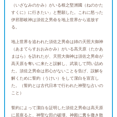
（いざなみのかみ）がいる根之堅洲國（ねのかた
すくに）に行きたい」と懇願した。これに怒った
伊邪那岐神は須佐之男命を地上世界から追放す
る。
地上世界を追われた須佐之男命は姉の天照大御神
（あまてらすおおみかみ）がいる高天原（たかあ
まはら）を訪れたが、天照大御神は須佐之男命が
高天原を奪いに来たと誤解し、武装して問い詰め
た。須佐之男命は邪心がないことを告げ、誤解を
解くために誓約（うけい）をして潔白を宣言し
た。（誓約とは古代日本で行われた神聖な占いの
こと）
誓約によって潔白を証明した須佐之男命は高天原
に居座ると、神聖な田の破壊、神殿に糞を撒き散