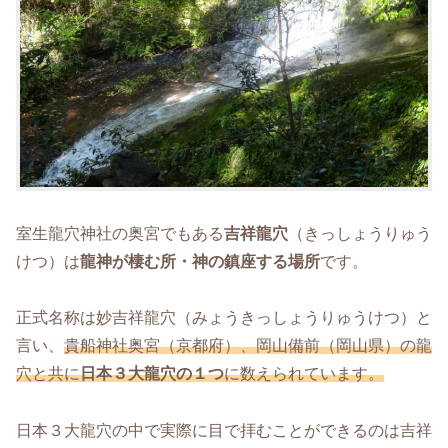
室生龍穴神社の奥宮でもある
吉祥龍穴
（きっしょうりゅう
けつ）は
龍神が棲む所・神の鎮座する場所
です。
正式名称は妙吉祥龍穴（みょうきっしょうりゅうけつ）と
言い、
貴船神社奥宮（京都府）、岡山備前（岡山県）の龍
穴と共に
日本３大龍穴の１つ
に数えられています。
日本３大龍穴の中で実際に目で拝むことができるのは吉祥