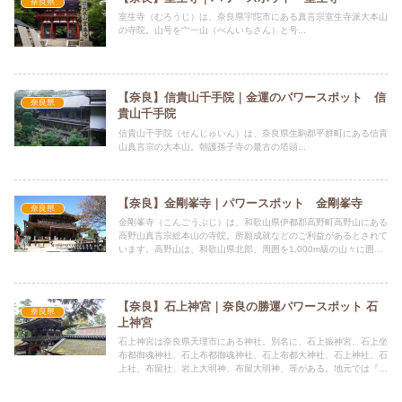
奈良県
室生寺（むろうじ）は、奈良県宇陀市にある真言宗室生寺派大本山
の寺院。山号を宀一山（べんいちさん）と号...
【奈良】信貴山千手院｜金運のパワースポット 信
奈良県
貴山千手院
信貴山千手院（せんじゅいん）は、奈良県生駒郡平群町にある信貴
山真言宗の大本山。朝護孫子寺の最古の塔頭...
【奈良】金剛峯寺｜パワースポット 金剛峯寺
奈良県
金剛峯寺（こんごうぶじ）は、和歌山県伊都郡高野町高野山にある
高野山真言宗総本山の寺院。所願成就などのご利益があるとされて
います。高野山は、和歌山県北部、周囲を1,000m級の山々に囲ま
れた標高約800mの平坦地に位置する。
【奈良】石上神宮｜奈良の勝運パワースポット 石
奈良県
上神宮
石上神宮は奈良県天理市にある神社。別名に、石上振神宮、石上坐
布都御魂神社、石上布都御魂神社、石上布都大神社、石上神社、石
上社、布留社、岩上大明神、布留大明神、等がある。地元では『い
わがみさん』と呼ばれていた。勝負強さのご利益があるとされてい
ます。