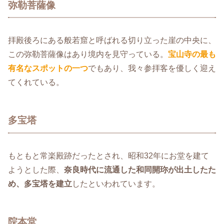
弥勒菩薩像
拝殿後ろにある般若窟と呼ばれる切り立った崖の中央に、
この弥勒菩薩像はあり境内を見守っている。
宝山寺の最も
有名なスポットの一つ
でもあり、我々参拝客を優しく迎え
てくれている。
多宝塔
もともと常楽殿跡だったとされ、昭和32年にお堂を建て
ようとした際、
奈良時代に流通した和同開珎が出土したた
め、多宝塔を建立
したといわれています。
院本堂