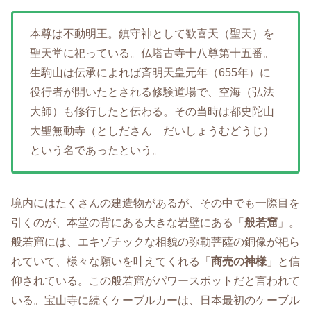
本尊は不動明王。鎮守神として歓喜天（聖天）を
聖天堂に祀っている。仏塔古寺十八尊第十五番。
生駒山は伝承によれば斉明天皇元年（655年）に
役行者が開いたとされる修験道場で、空海（弘法
大師）も修行したと伝わる。その当時は都史陀山
大聖無動寺（としださん だいしょうむどうじ）
という名であったという。
境内にはたくさんの建造物があるが、その中でも一際目を
引くのが、本堂の背にある大きな岩壁にある「
般若窟
」。
般若窟には、エキゾチックな相貌の弥勒菩薩の銅像が祀ら
れていて、様々な願いを叶えてくれる「
商売の神様
」と信
仰されている。この般若窟がパワースポットだと言われて
いる。宝山寺に続くケーブルカーは、日本最初のケーブル