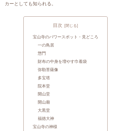
カーとしても知られる。
目次
宝山寺のパワースポット・見どころ
一の鳥居
惣門
財布の中身を増やす巾着袋
弥勒菩薩像
多宝塔
院本堂
開山堂
開山廟
大黒堂
福徳大神
宝山寺の神様