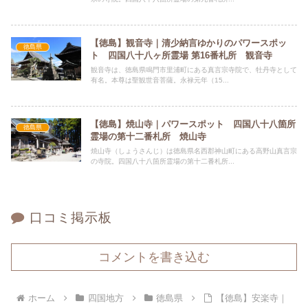
【徳島】観音寺｜清少納言ゆかりのパワースポッ
徳島県
ト 四国八十八ヶ所霊場 第16番札所 観音寺
観音寺は、徳島県鳴門市里浦町にある真言宗寺院で、牡丹寺として
有名。本尊は聖観世音菩薩。永禄元年（15...
【徳島】焼山寺｜パワースポット 四国八十八箇所
徳島県
霊場の第十二番札所 焼山寺
焼山寺（しょうさんじ）は徳島県名西郡神山町にある高野山真言宗
の寺院。四国八十八箇所霊場の第十二番札所...
口コミ掲示板
コメントを書き込む
ホーム
四国地方
徳島県
【徳島】安楽寺｜