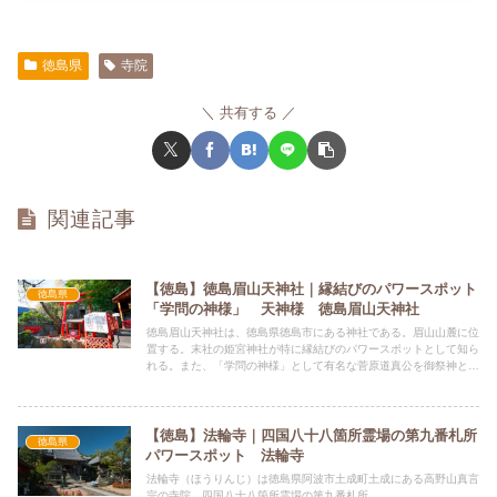
徳島県
寺院
共有する
関連記事
【徳島】徳島眉山天神社｜縁結びのパワースポット
徳島県
「学問の神様」 天神様 徳島眉山天神社
徳島眉山天神社は、徳島県徳島市にある神社である。眉山山麓に位
置する。末社の姫宮神社が特に縁結びのパワースポットとして知ら
れる。また、「学問の神様」として有名な菅原道真公を御祭神とし
ており、合格祈願や学業成就のご利益があるとされています。
【徳島】法輪寺｜四国八十八箇所霊場の第九番札所
徳島県
パワースポット 法輪寺
法輪寺（ほうりんじ）は徳島県阿波市土成町土成にある高野山真言
宗の寺院。四国八十八箇所霊場の第九番札所...