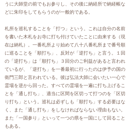
うに大師堂の前でもお参りし、その後に納経所で納経帳な
どに朱印をしてもらうのが一般的である。
札所を巡礼することを「打つ」という。これは自分の名前
を書いた木札をお寺に打ち付けていたことに由来する（現
在は納札）。一番札所より始めて八十八番札所まで番号順
に巡ることを「順打ち」、反対が「逆打ち」と言う。１回
の「逆打ち」は「順打ち」３回分のご利益があると言われ
ているが、「逆打ち」を一番最初に行ったのは伊予の国の
衛門三郎と言われている。彼は弘法大師に会いたい一心で
霊場を逆から回った。すべての霊場を一遍に打ち上げるこ
とを「通し打ち」、適当に区間を区切って打つのを「区切
り打ち」という。巡礼は必ずしも「順打ち」する必要はな
く、また「通し打ち」をしなければならない理由もない。
また「一国参り」といって一つの県を一国にして回ること
もある。