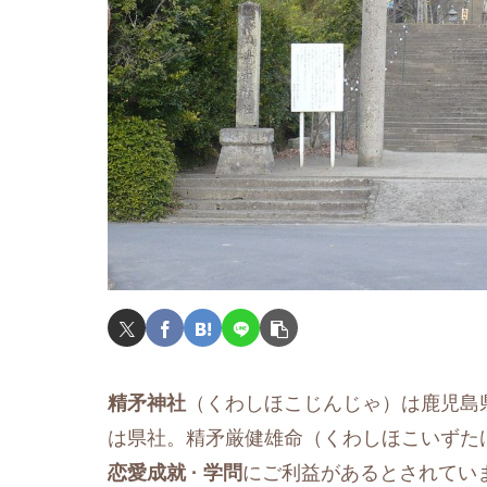
精矛神社
（くわしほこじんじゃ）は鹿児島
は県社。精矛厳健雄命（くわしほこいずた
恋愛成就 · 学問
にご利益があるとされてい