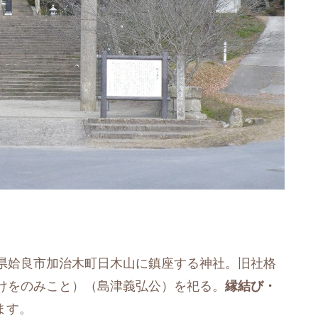
県姶良市加治木町日木山に鎮座する神社。旧社格
けをのみこと）（島津義弘公）を祀る。
縁結び・
ます。