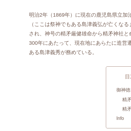
明治2年（1869年）に現在の鹿児島県立
（ここは祭神でもある島津義弘が亡くなる
され、神号の精矛厳健雄命から精矛神社と命
300年にあたって、現在地にあらたに造営
ある島津義秀が務めている。
目
御神徳
精
精
Info