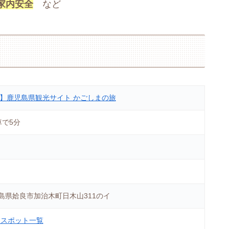
家内安全
など
公式】鹿児島県観光サイト かごしまの旅
車で5分
 鹿児島県姶良市加治木町日木山311のイ
ースポット一覧