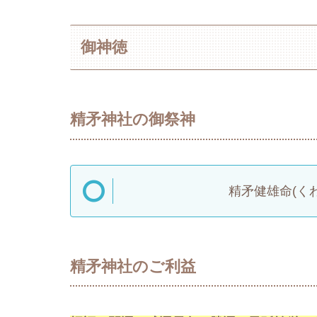
御神徳
精矛神社の御祭神
精矛健雄命(く
精矛神社のご利益