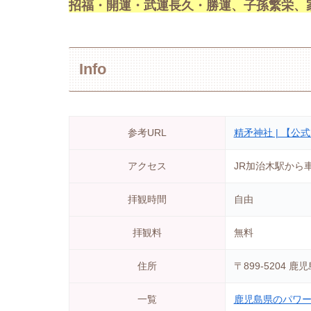
招福・開運・武運長久・勝運、子孫繁栄、
Info
参考URL
精矛神社 | 【
アクセス
JR加治木駅から
拝観時間
自由
拝観料
無料
住所
〒899-5204
一覧
鹿児島県のパワ