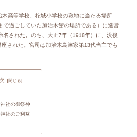
加治木高等学校、柁城小学校の敷地に当たる場所
まで過ごしていた加治木館の場所である）に造営
名された。のち、大正7年（1918年）に、没後
遷座された。宮司は加治木島津家第13代当主でも
次
矛神社の御祭神
矛神社のご利益