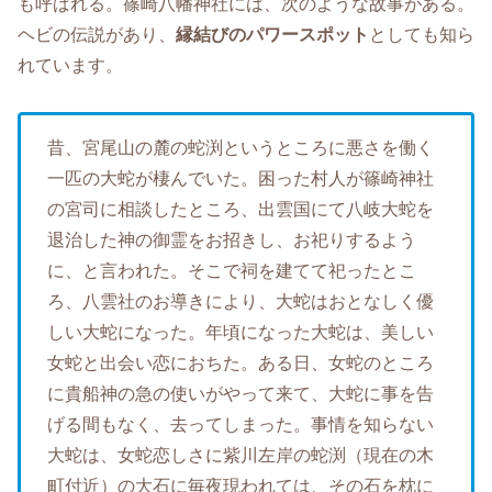
も呼ばれる。篠崎八幡神社には、次のような故事がある。
ヘビの伝説があり、
縁結びのパワースポット
としても知ら
れています。
昔、宮尾山の麓の蛇渕というところに悪さを働く
一匹の大蛇が棲んでいた。困った村人が篠崎神社
の宮司に相談したところ、出雲国にて八岐大蛇を
退治した神の御霊をお招きし、お祀りするよう
に、と言われた。そこで祠を建てて祀ったとこ
ろ、八雲社のお導きにより、大蛇はおとなしく優
しい大蛇になった。年頃になった大蛇は、美しい
女蛇と出会い恋におちた。ある日、女蛇のところ
に貴船神の急の使いがやって来て、大蛇に事を告
げる間もなく、去ってしまった。事情を知らない
大蛇は、女蛇恋しさに紫川左岸の蛇渕（現在の木
町付近）の大石に毎夜現われては、その石を枕に