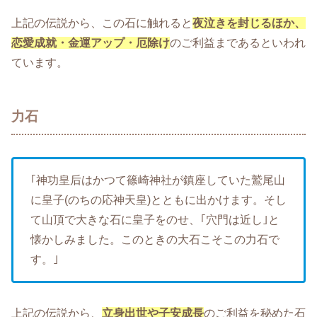
上記の伝説から、この石に触れると
夜泣きを封じるほか、
恋愛成就・金運アップ・厄除け
のご利益まであるといわれ
ています。
力石
｢神功皇后はかつて篠崎神社が鎮座していた鷲尾山
に皇子(のちの応神天皇)とともに出かけます。そし
て山頂で大きな石に皇子をのせ、｢穴門は近し｣と
懐かしみました。このときの大石こそこの力石で
す。｣
上記の伝説から、
立身出世や子安成長
のご利益を秘めた石