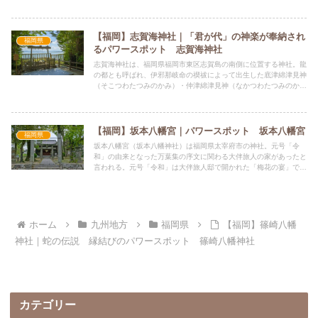
依姫命を祀る。厄祓い、必勝祈願などのご利益があるとされていま
す。
【福岡】志賀海神社｜「君が代」の神楽が奉納され
福岡県
るパワースポット 志賀海神社
志賀海神社は、福岡県福岡市東区志賀島の南側に位置する神社。龍
の都とも呼ばれ、伊邪那岐命の禊祓によって出生した底津綿津見神
（そこつわたつみのかみ）・仲津綿津見神（なかつわたつみのか
み）・表津綿津見神（うはつわたつみのかみ）の三柱（綿津見三
神）を祀る。
【福岡】坂本八幡宮｜パワースポット 坂本八幡宮
福岡県
坂本八幡宮（坂本八幡神社）は福岡県太宰府市の神社。元号「令
和」の由来となった万葉集の序文に関わる大伴旅人の家があったと
言われる。元号「令和」は大伴旅人邸で開かれた「梅花の宴」で詠
まれた歌の序文が元になっている。
ホーム
九州地方
福岡県
【福岡】篠崎八幡
神社｜蛇の伝説 縁結びのパワースポット 篠崎八幡神社
カテゴリー