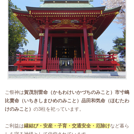
ご祭神は
賀茂別雷命（かもわけいかづちのみこと）市寸嶋
比賣命（いちきしまひめのみこと）品田和気命（ほむたわ
けのみこと）
の3柱を祀っています。
ご利益は
縁結び・安産・子育・交通安全・厄除け
など暮ら