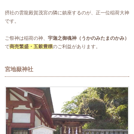
摂社の雲龍殿賀茂宮の隣に鎮座するのが、正一位稲荷大神
です。
ご祭神は稲荷の神、
宇迦之御魂神（うかのみたまのかみ）
で
商売繁盛・五穀豊穣
のご利益があります。
宮地嶽神社