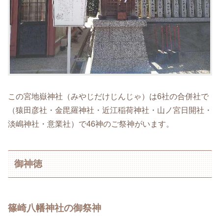
この宮地嶽神社（みやじだけじんじゃ）は6社の合併社で
（猿田彦社・金毘羅神社・近江稲荷神社・山ノ宮日開社・
淡嶋神社・意業社）で46神のご祭神がいます。
御神徳
篠崎八幡神社の御祭神