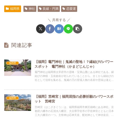
福岡県
神社
良縁・円満
恋愛運
共有する
関連記事
【福岡】竈門神社｜鬼滅の聖地！？縁結びのパワー
福岡県
スポット 竈門神社（かまどじんじゃ）
竈門神社は福岡県太宰府市の霊峰・宝満山麓にある神社である。縁
結びの神様・玉依姫命が祀られていることから、古くから縁結びの
社として信仰を集める。鬼滅の刃の登場人物の名前や意味は違えど
鬼という共通した事柄があることから、多くの鬼滅の刃の聖地とな
っています。
【福岡】筥崎宮｜福岡屈指の必勝祈願のパワースポ
福岡県
ット 筥崎宮
筥崎宮（はこざきぐう）は、福岡県福岡市東区箱崎にある神社。京
都府八幡市の石清水八幡宮、大分県宇佐市の宇佐神宮とともに日本
三大八幡宮の一つ。主祭神は応神天皇、配祀神として神功皇后、玉