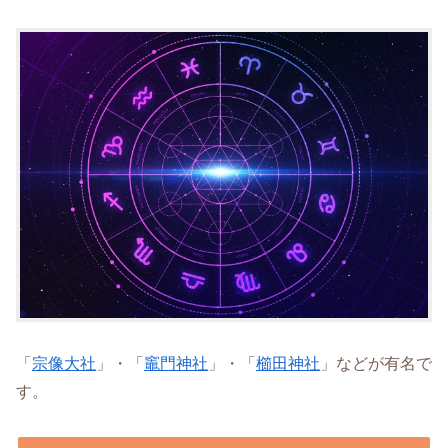
「
宗像大社
」・「
竈門神社
」・「
櫛田神社
」などが有名で
す。