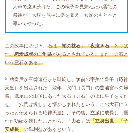
大声で泣き続けた。この様子を見兼ねた八雲社の
祭神が、大蛇を竜神に姿を変え、女蛇のもとへと
導いてやった。
この故事に基づき、
石は「
蛇の枕石
」「
夜泣き石
」と呼ば
れ、
恋愛成就のご利益
があるとされている。また、力石と
いう霊石がある。
神功皇后が三韓遠征から凱旋し、筑前の宇美で皇子（応神
天皇）を出産された。翌年、穴門（長門）の豊浦宮への帰
路、鷹尾山の山頂にあった大石（力石）の上に皇子を立た
せ、「穴門は近し」と懐かしまれたという。この大石に立
ったと伝えられる応神天皇は、その後、立派に成長し、優
れた功績を残したことから、「
力石
」は
「立身出世」「子
安成長」
の御利益があるという。