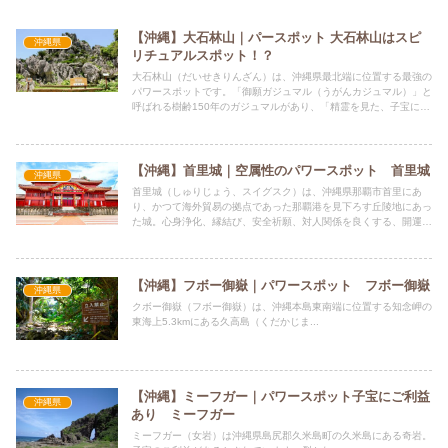
【沖縄】大石林山｜パースポット 大石林山はスピ
沖縄県
リチュアルスポット！？
大石林山（だいせきりんざん）は、沖縄県最北端に位置する最強の
パワースポットです。「御願ガジュマル（うがんカジュマル）」と
呼ばれる樹齢150年のガジュマルがあり、「精霊を見た、子宝に恵
まれた、歩けるようになった、写真にオーブが写った」といった声
が上がっています。
【沖縄】首里城｜空属性のパワースポット 首里城
沖縄県
首里城（しゅりじょう、スイグスク）は、沖縄県那覇市首里にあ
り、かつて海外貿易の拠点であった那覇港を見下ろす丘陵地にあっ
た城。心身浄化、縁結び、安全祈願、対人関係を良くする、開運に
ご利益があるとされています。
【沖縄】フボー御嶽｜パワースポット フボー御嶽
沖縄県
クボー御嶽（フボー御嶽）は、沖縄本島東南端に位置する知念岬の
東海上5.3kmにある久高島（くだかじま...
【沖縄】ミーフガー｜パワースポット子宝にご利益
沖縄県
あり ミーフガー
ミーフガー（女岩）は沖縄県島尻郡久米島町の久米島にある奇岩。