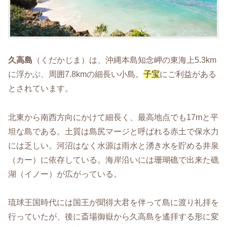
久高島
（くだかじま）は、沖縄本島知念岬の東海上5.3km
に浮かぶ、周囲7.8kmの細長い小島。
子宝
にご利益がある
とされています。
北東から南西方向にかけて細長く、最高地点でも17mと平
坦な島である。土質は島尻マージと呼ばれる赤土で保水力
には乏しい。河沼はなく水源は雨水と湧き水を貯める井泉
（カー）に依存している。海岸沿いには珊瑚礁で出来た礁
湖（イノー）が広がっている。
琉球王国時代には国王が聞得大君を伴って島に渡り礼拝を
行っていたが、後に斎場御嶽から久高島を遙拝する形に変