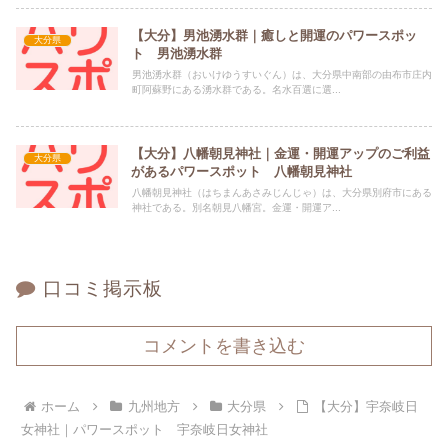
す。
【大分】男池湧水群｜癒しと開運のパワースポッ
大分県
ト 男池湧水群
男池湧水群（おいけゆうすいぐん）は、大分県中南部の由布市庄内
町阿蘇野にある湧水群である。名水百選に選...
【大分】八幡朝見神社｜金運・開運アップのご利益
大分県
があるパワースポット 八幡朝見神社
八幡朝見神社（はちまんあさみじんじゃ）は、大分県別府市にある
神社である。別名朝見八幡宮。金運・開運ア...
口コミ掲示板
コメントを書き込む
ホーム
九州地方
大分県
【大分】宇奈岐日
女神社｜パワースポット 宇奈岐日女神社