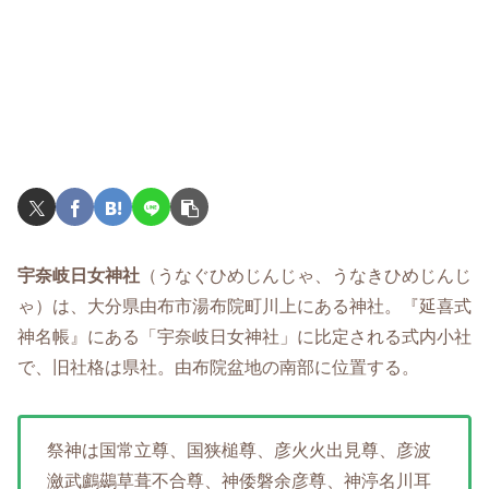
宇奈岐日女神社
（うなぐひめじんじゃ、うなきひめじんじ
ゃ）は、大分県由布市湯布院町川上にある神社。『延喜式
神名帳』にある「宇奈岐日女神社」に比定される式内小社
で、旧社格は県社。由布院盆地の南部に位置する。
祭神は国常立尊、国狭槌尊、彦火火出見尊、彦波
瀲武鸕鷀草葺不合尊、神倭磐余彦尊、神渟名川耳