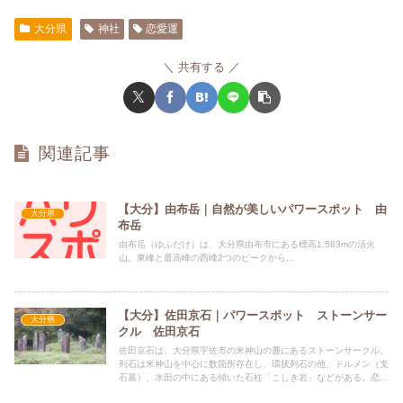
大分県
神社
恋愛運
共有する
関連記事
【大分】由布岳｜自然が美しいパワースポット 由
大分県
布岳
由布岳（ゆふだけ）は、大分県由布市にある標高1,583mの活火
山。東峰と最高峰の西峰2つのピークから...
【大分】佐田京石｜パワースポット ストーンサー
大分県
クル 佐田京石
佐田京石は、大分県宇佐市の米神山の麓にあるストーンサークル。
列石は米神山を中心に数箇所存在し、環状列石の他、ドルメン（支
石墓）、水田の中にある傾いた石柱「こしき岩」などがある。恋
愛、金運、仕事運、子宝、開運などにご利益があるとされていま