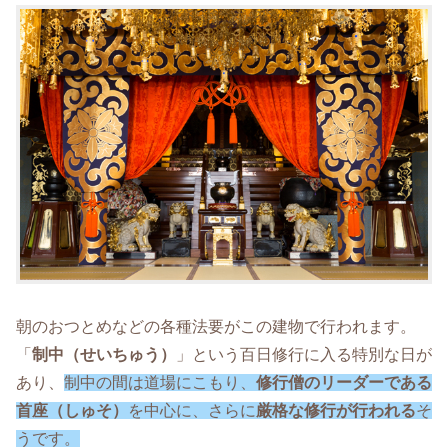
朝のおつとめなどの各種法要がこの建物で行われます。
「
制中（せいちゅう）
」という百日修行に入る特別な日が
あり、
制中の間は道場にこもり、
修行僧のリーダーである
首座（しゅそ）
を中心に、さらに
厳格な修行が行われる
そ
うです。