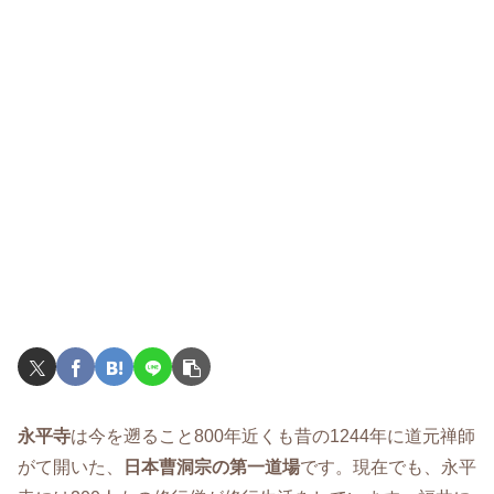
永平寺
は今を遡ること800年近くも昔の1244年に道元禅師
がて開いた、
日本曹洞宗の第一道場
です。現在でも、永平