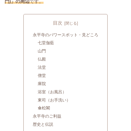
門)」の周辺
です。
目次
永平寺のパワースポット・見どころ
七堂伽藍
山門
仏殿
法堂
僧堂
庫院
浴室（お風呂）
東司（お手洗い）
傘松閣
永平寺のご利益
歴史と伝説