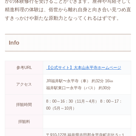
かの体験修行を受けることができます。座禅や写経そして
精進料理の体験は、俗世から離れ自身と向き合い見つめ直
すきっかけや新たな原動力となってくれるはずです。
Info
参考URL
【公式サイト】大本山永平寺ホームページ
JR福井駅〜永平寺（車） 約32分 16㎞
アクセス
福井駅東口ー永平寺（バス） 約30分
8：00～16：30（11月～4月） 8：00～17：
拝観時間
00（5月～10月）
拝観料
〒910-1228 福井県吉田郡永平寺町志比５−１