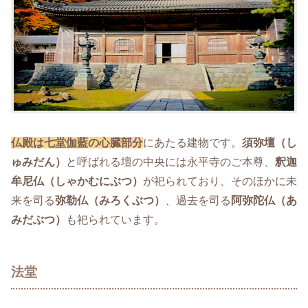
仏殿は七堂伽藍の心臓部分
にあたる建物です。
須弥壇（し
ゅみだん）
と呼ばれる壇の中央には永平寺のご本尊、
釈迦
牟尼仏（しゃかむにぶつ）
が祀られており、そのほかに未
来を司る
弥勒仏（みろくぶつ）
、過去を司る
阿弥陀仏（あ
みだぶつ）
も祀られています。
法堂