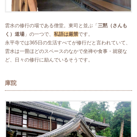
雲水の修行の場である僧堂。東司と並ぶ「
三黙（さんも
く）道場
」の一つで、
私語は厳禁
です。
永平寺では365日の生活すべてが修行だと言われていて、
雲水は一畳ほどのスペースのなかで坐禅や食事・就寝な
ど、日々の修行に励んでいるそうです。
庫院