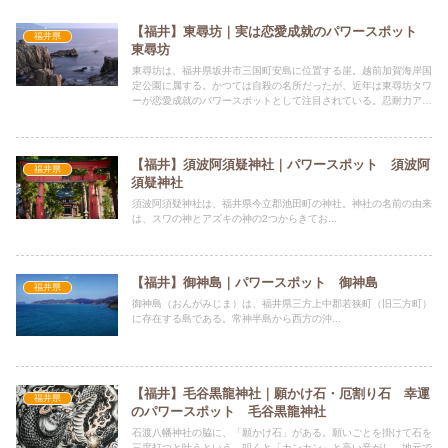
【福井】東尋坊｜実は恋愛成就のパワースポット
福井県
東尋坊
東尋坊は、福井県坂井市三国町安島に位置する崖。越前加賀海岸国
定公園に属する。かつては自殺の名所だったが、近年は東尋坊タワ
ーが恋愛成就のパワースポットとして注目されている。忍耐力アッ
プ、体力アップ、迷いの払拭、荒波に耐える精神力を授かるとされ
ています。
【福井】須波阿須疑神社｜パワースポット 須波阿
福井県
須疑神社
須波阿須疑神社は、福井県今立郡池田町の神社。神社の名前の由来
は、スワの神とアズキの神の2つからきてお...
【福井】御神島｜パワースポット 御神島
福井県
御神島（おんがみじま）は、福井県三方上中郡若狭町（旧三方町）
に存在する島である。常神半島から西方の沖...
【福井】毛谷黒龍神社｜願かけ石・厄割り石 幸運
福井県
のパワースポット 毛谷黒龍神社
石渡八幡神社の脇に、「願かけ石」がある。願いごとを掛けて石を
三度打つと叶うという。叩くと「カンカン」と高い音がし、地元で