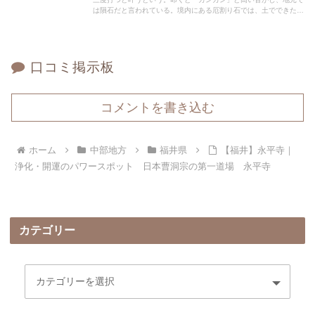
は隕石だと言われている。境内にある厄割り石では、土でできた盃
に息を吹きかけ、自分の中の厄を移してから、厄割り石めがけて投
げ割る。
口コミ掲示板
コメントを書き込む
ホーム
中部地方
福井県
【福井】永平寺｜
浄化・開運のパワースポット 日本曹洞宗の第一道場 永平寺
カテゴリー