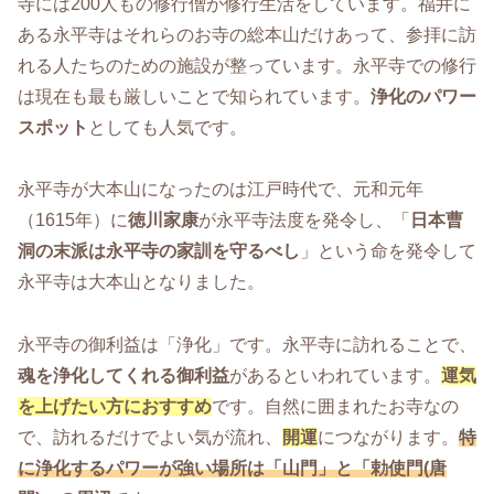
寺には200人もの修行僧が修行生活をしています。福井に
ある永平寺はそれらのお寺の総本山だけあって、参拝に訪
れる人たちのための施設が整っています。永平寺での修行
は現在も最も厳しいことで知られています。
浄化のパワー
スポット
としても人気です。
永平寺が大本山になったのは江戸時代で、元和元年
（1615年）に
徳川家康
が永平寺法度を発令し、「
日本曹
洞の末派は永平寺の家訓を守るべし
」という命を発令して
永平寺は大本山となりました。
永平寺の御利益は「浄化」です。永平寺に訪れることで、
魂を浄化してくれる御利益
があるといわれています。
運気
を上げたい方におすすめ
です。自然に囲まれたお寺なの
で、訪れるだけでよい気が流れ、
開運
につながります。
特
に浄化するパワーが強い場所は「山門」と「勅使門(唐