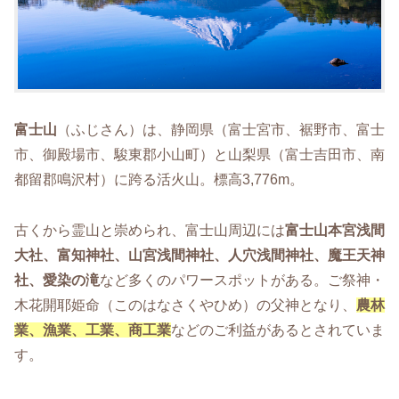
富士山
（ふじさん）は、静岡県（富士宮市、裾野市、富士
市、御殿場市、駿東郡小山町）と山梨県（富士吉田市、南
都留郡鳴沢村）に跨る活火山。標高3,776m。
古くから霊山と崇められ、富士山周辺には
富士山本宮浅間
大社、富知神社、山宮浅間神社、人穴浅間神社、魔王天神
社、愛染の滝
など多くのパワースポットがある。ご祭神・
木花開耶姫命（このはなさくやひめ）の父神となり、
農林
業、漁業、工業、商工業
などのご利益があるとされていま
す。