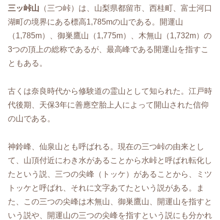
三ッ峠山
（三つ峠）は、山梨県都留市、西桂町、富士河口
湖町の境界にある標高1,785mの山である。開運山
（1,785m）、御巣鷹山（1,775m）、木無山（1,732m）の
3つの頂上の総称であるが、最高峰である開運山を指すこ
ともある。
古くは奈良時代から修験道の霊山として知られた。江戸時
代後期、天保3年に善應空胎上人によって開山された信仰
の山である。
神鈴峰、仙泉山とも呼ばれる。現在の三つ峠の由来とし
て、山頂付近にわき水があることから水峠と呼ばれ転化し
たという説、三つの尖峰（トッケ）があることから、ミツ
トッケと呼ばれ、それに文字あてたという説がある。ま
た、この三つの尖峰は木無山、御巣鷹山、開運山を指すと
いう説や、開運山の三つの尖峰を指すという説にも分かれ