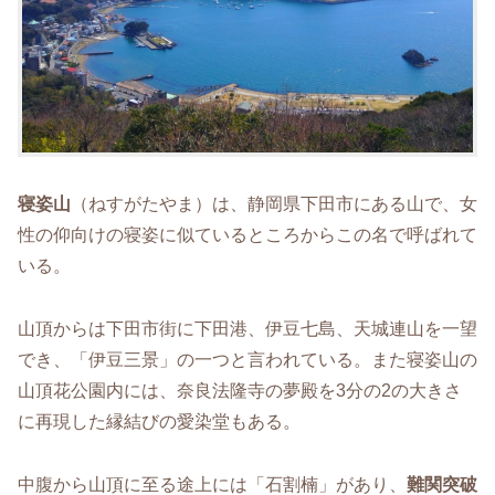
寝姿山
（ねすがたやま）は、静岡県下田市にある山で、女
性の仰向けの寝姿に似ているところからこの名で呼ばれて
いる。
山頂からは下田市街に下田港、伊豆七島、天城連山を一望
でき、「伊豆三景」の一つと言われている。また寝姿山の
山頂花公園内には、奈良法隆寺の夢殿を3分の2の大きさ
に再現した縁結びの愛染堂もある。
中腹から山頂に至る途上には「石割楠」があり、
難関突破