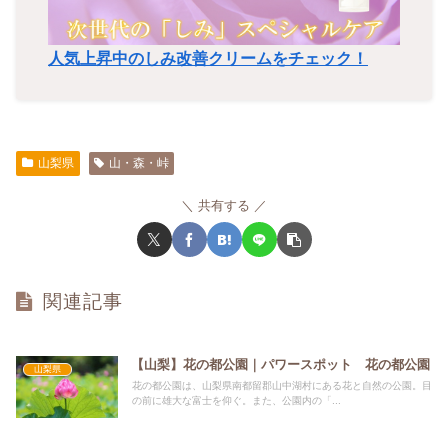
人気上昇中のしみ改善クリームをチェック！
山梨県
山・森・峠
共有する
関連記事
【山梨】花の都公園｜パワースポット 花の都公園
山梨県
花の都公園は、山梨県南都留郡山中湖村にある花と自然の公園。目
の前に雄大な富士を仰ぐ。また、公園内の「...