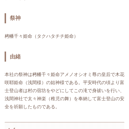
祭神
栲幡千々姫命（タクハタチチ姫命）
由緒
本社の祭神は栲幡千々姫命アメノオシオミ尊の皇后で木花
咲耶姫命（浅間様）の姑神様である。平安時代の頃より富
士登山者は村の宿坊をやどにしてこの滝で身祓いを行い、
浅間神社で太々神楽（稚児の舞）を奉納して富士登山の安
全を祈願したものである。