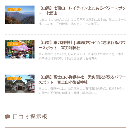
【山梨】七面山｜レイライン上にあるパワースポッ
山梨県
ト 七面山
七面山（しちめんさん）は山梨県南巨摩郡にある山。頂上には一の
池、二の池、三の池等、池がある。一の池正...
【山梨】軍刀利神社｜縁結びや子宝に恵まれるパワ
山梨県
ースポット 軍刀利神社
軍刀利神社（ぐんだりじんじゃ）は、山梨県上野原市にある神社。
御祭神は日本武尊。同地は全国的にも長寿の...
【山梨】富士山小御嶽神社｜天狗伝説が残るパワー
山梨県
スポット 富士山小御嶽神社
富士山小御嶽神社は、山梨県富士山有料道路の終点、標高2340m
の富士山五合目に鎮座する神社。駐車場に...
口コミ掲示板