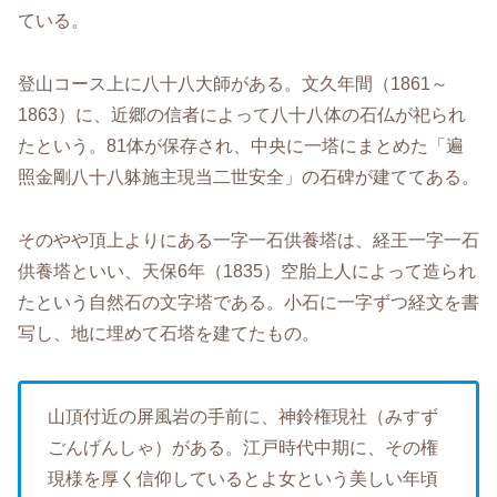
ている。
登山コース上に八十八大師がある。文久年間（1861～
1863）に、近郷の信者によって八十八体の石仏が祀られ
たという。81体が保存され、中央に一塔にまとめた「遍
照金剛八十八躰施主現当二世安全」の石碑が建ててある。
そのやや頂上よりにある一字一石供養塔は、経王一字一石
供養塔といい、天保6年（1835）空胎上人によって造られ
たという自然石の文字塔である。小石に一字ずつ経文を書
写し、地に埋めて石塔を建てたもの。
山頂付近の屏風岩の手前に、神鈴権現社（みすず
ごんげんしゃ）がある。江戸時代中期に、その権
現様を厚く信仰しているとよ女という美しい年頃