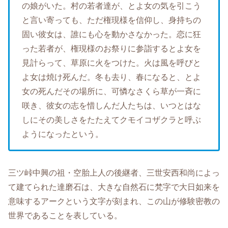
の娘がいた。村の若者達が、とよ女の気を引こう
と言い寄っても、ただ権現様を信仰し、身持ちの
固い彼女は、誰にも心を動かさなかった。恋に狂
った若者が、権現様のお祭りに参詣するとよ女を
見計らって、草原に火をつけた。火は風を呼びと
よ女は焼け死んだ。冬も去り、春になると、とよ
女の死んだその場所に、可憐なさくら草が一斉に
咲き、彼女の志を惜しんだ人たちは、いつとはな
しにその美しさをたたえてクモイコザクラと呼ぶ
ようになったという。
三ツ峠中興の祖・空胎上人の後継者、三世安西和尚によっ
て建てられた達磨石は、大きな自然石に梵字で大日如来を
意味するアークという文字が刻まれ、この山が修験密教の
世界であることを表している。