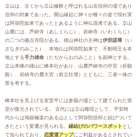
立山は、古くから立山修験と呼ばれる山岳信仰の場であり
信仰の対象であった。開山縁起に神々が種々の姿で現れ実
は阿弥陀如来であったとあるように神仏混淆である。立山
山麓には、芦峅寺（あしくらじ）、岩峅寺（いわくらじ）
の二つの拠点寺院がある。雄山神社の主神は
伊弉諾尊
（い
ざなぎのみこと）、本地仏は阿弥陀如来で、不動明王を本
地とする
手力雄命
（たぢからおのみこと）を副神とする。
立山本峰の雄山に峰本社があり、山麓芦峅寺の中宮（祈願
殿）、岩峅寺の麓大宮（前立社壇）とともに、三者一体の
形を有する。
峰本社を見上げる室堂平には参籠の場として建てられた室
堂が復元されている。 古代には立山権現として、平安時
代からは地獄極楽のある山として阿弥陀信仰と結びついて
きたという変遷が見られる。
縁結びのパワースポット
とし
て知られており、
恋愛運アップ
にご利益があるとされてい