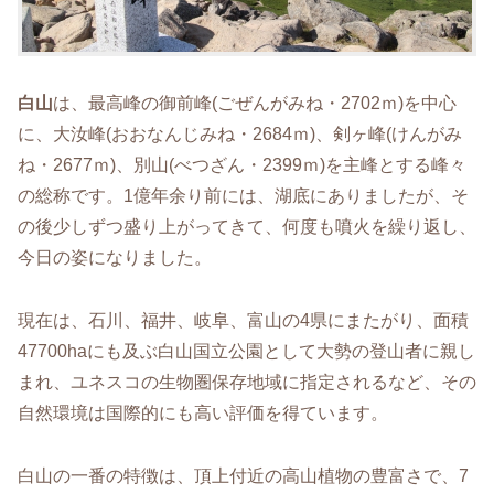
白山
は、最高峰の御前峰(ごぜんがみね・2702ｍ)を中心
に、大汝峰(おおなんじみね・2684ｍ)、剣ヶ峰(けんがみ
ね・2677ｍ)、別山(べつざん・2399ｍ)を主峰とする峰々
の総称です。1億年余り前には、湖底にありましたが、そ
の後少しずつ盛り上がってきて、何度も噴火を繰り返し、
今日の姿になりました。
現在は、石川、福井、岐阜、富山の4県にまたがり、面積
47700haにも及ぶ白山国立公園として大勢の登山者に親し
まれ、ユネスコの生物圏保存地域に指定されるなど、その
自然環境は国際的にも高い評価を得ています。
白山の一番の特徴は、頂上付近の高山植物の豊富さで、7