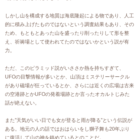
しかし山を構成する地質は海底隆起による物であり、人工
的に積み上げたものではないという調査結果もあり、その
ため、もともとあった山を盛ったり削ったりして形を整
え、祈祷場として使われてたのではないかという説が有
力。
ただ、このピラミッド説がいささか熱を持ちすぎて、
UFOの目撃情報が多いとか、山頂はミステリーサークル
があり磁場が狂っているとか、さらには近くの広場は古来
の空港跡とかUFOの発着場跡とか言ったオカルトじみた
話が絶えない。
また”天気がいい日でも女が登ると雨が降る”という伝説が
ある。地元の人の話ではおはらいをし獅子舞も20年ぶり
に復活して山の神を鎮めているとのことだ。