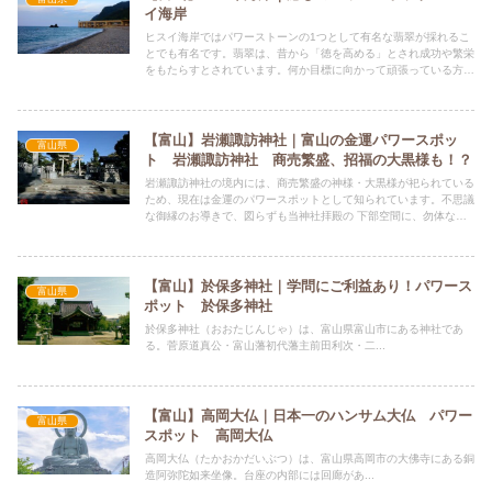
イ海岸
ヒスイ海岸ではパワーストーンの1つとして有名な翡翠が採れるこ
とでも有名です。翡翠は、昔から「徳を高める」とされ成功や繁栄
をもたらすとされています。何か目標に向かって頑張っている方に
おすすめです。天候が荒れた3日後ぐらいが翡翠探しにおすすめだ
そうです。
【富山】岩瀬諏訪神社｜富山の金運パワースポッ
富山県
ト 岩瀬諏訪神社 商売繁盛、招福の大黒様も！？
岩瀬諏訪神社の境内には、商売繁盛の神様・大黒様が祀られている
ため、現在は金運のパワースポットとして知られています。不思議
な御縁のお導きで、図らずも当神社拝殿の 下部空間に、勿体なく
も大黒様の御神像を拝し奉り、商売繁盛、招福の信仰篤き大黒様が
鎮座しています。
【富山】於保多神社｜学問にご利益あり！パワース
富山県
ポット 於保多神社
於保多神社（おおたじんじゃ）は、富山県富山市にある神社であ
る。菅原道真公・富山藩初代藩主前田利次・二...
【富山】高岡大仏｜日本一のハンサム大仏 パワー
富山県
スポット 高岡大仏
高岡大仏（たかおかだいぶつ）は、富山県高岡市の大佛寺にある銅
造阿弥陀如来坐像。台座の内部には回廊があ...