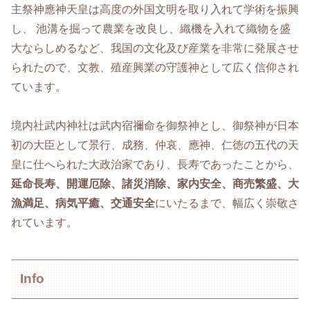
主祭神應神天皇は高度の外国文明を取り入れて学術を振興
し、 池溝を掘って農業を改良し、織機を入れて織物を盛
大ならしめるなど、我国の文化及び産業を非常に発展させ
られたので、文教、殖産興業の守護神として広く信仰され
ています。
境内社武内神社は武内宿禰命を御祭神とし、御祭神が日本
初の大臣として景行、成務、仲哀、應神、仁徳の五代の天
皇に仕へられた大政治家であり、長寿であったことから、
延命長寿、開運厄除、諸災消除、家内安全、商売繁盛、大
漁満足、病気平癒、交通安全
にいたるまで、幅広く崇敬さ
れています。
Info