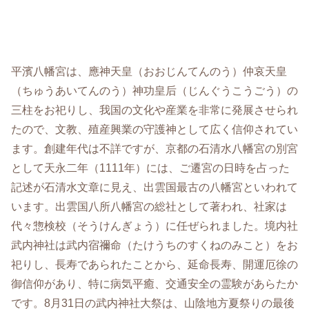
平濱八幡宮は、應神天皇（おおじんてんのう）仲哀天皇
（ちゅうあいてんのう）神功皇后（じんぐうこうごう）の
三柱をお祀りし、我国の文化や産業を非常に発展させられ
たので、文教、殖産興業の守護神として広く信仰されてい
ます。創建年代は不詳ですが、京都の石清水八幡宮の別宮
として天永二年（1111年）には、ご遷宮の日時を占った
記述が石清水文章に見え、出雲国最古の八幡宮といわれて
います。出雲国八所八幡宮の総社として著われ、社家は
代々惣検校（そうけんぎょう）に任ぜられました。境内社
武内神社は武内宿禰命（たけうちのすくねのみこと）をお
祀りし、長寿であられたことから、延命長寿、開運厄徐の
御信仰があり、特に病気平癒、交通安全の霊験があらたか
です。8月31日の武内神社大祭は、山陰地方夏祭りの最後