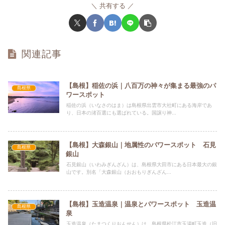
共有する
関連記事
【島根】稲佐の浜｜八百万の神々が集まる最強のパ
島根県
ワースポット
稲佐の浜（いなさのはま）は島根県出雲市大社町にある海岸であ
り、日本の渚百選にも選ばれている。国譲り神...
【島根】大森銀山｜地属性のパワースポット 石見
島根県
銀山
石見銀山（いわみぎんざん）は、島根県大田市にある日本最大の銀
山です。別名「大森銀山（おおもりぎんざん...
【島根】玉造温泉｜温泉とパワースポット 玉造温
島根県
泉
玉造温泉（たまつくりおんせん）は、島根県松江市玉湯町玉造（旧