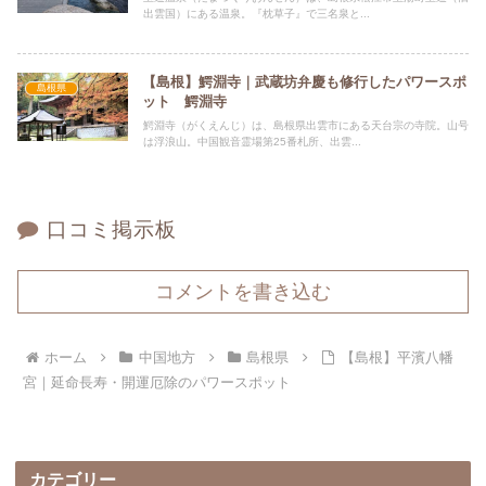
出雲国）にある温泉。『枕草子』で三名泉と...
【島根】鰐淵寺｜武蔵坊弁慶も修行したパワースポ
島根県
ット 鰐淵寺
鰐淵寺（がくえんじ）は、島根県出雲市にある天台宗の寺院。山号
は浮浪山。中国観音霊場第25番札所、出雲...
口コミ掲示板
コメントを書き込む
ホーム
中国地方
島根県
【島根】平濱八幡
宮｜延命長寿・開運厄除のパワースポット
カテゴリー