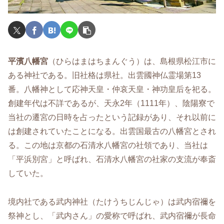
平濱八幡宮
（ひらはまはちまんぐう）は、島根県松江市に
ある神社である。旧社格は県社。出雲國神仏霊場第13
番。八幡神として応神天皇・仲哀天皇・神功皇后を祀る。
創建年代は不詳であるが、天永2年（1111年）、陰陽寮で
当社の遷宮の日時を占ったという記録があり、それ以前に
は創建されていたことになる。出雲国最古の八幡宮とされ
る。この地は京都の石清水八幡宮の社領であり、当社は
「平浜別宮」と呼ばれ、石清水八幡宮の社家の支流が奉斎
していた。
境内社である武内神社（たけうちじんじゃ）は武内宿禰を
祭神とし、「武内さん」の愛称で呼ばれ、武内宿禰が長命