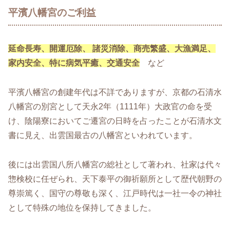
平濱八幡宮のご利益
延命長寿、開運厄除、 諸災消除、商売繁盛、大漁満足、
家内安全、特に病気平癒、交通安全
など
平濱八幡宮の創建年代は不詳でありますが、京都の石清水
八幡宮の別宮として天永2年（1111年）大政官の命を受
け、陰陽寮においてご遷宮の日時を占ったことが石清水文
書に見え、出雲国最古の八幡宮といわれています。
後には出雲国八所八幡宮の総社として著われ、社家は代々
惣検校に任ぜられ、天下泰平の御祈願所として歴代朝野の
尊崇篤く、国守の尊敬も深く、江戸時代は一社一令の神社
として特殊の地位を保持してきました。