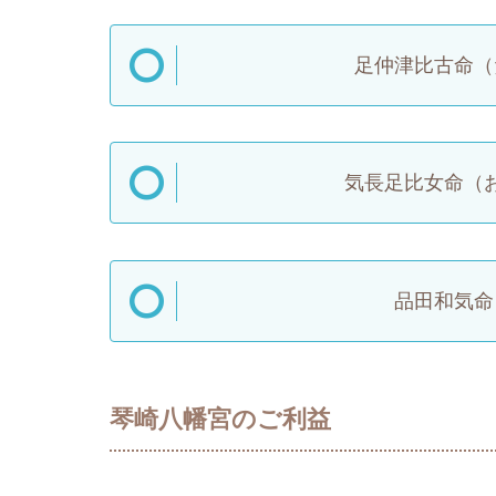
足仲津比古命（
気長足比女命（
品田和気命
琴崎八幡宮のご利益