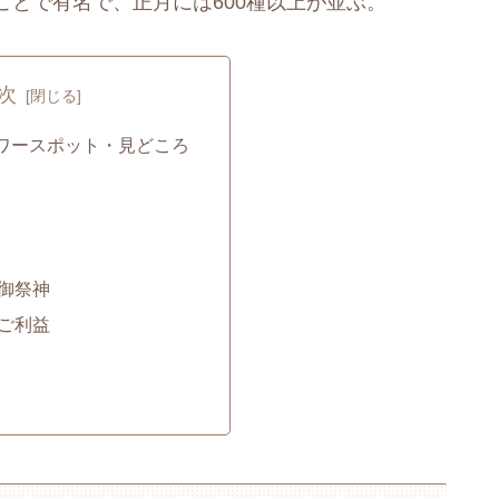
とで有名で、正月には600種以上が並ぶ。
次
ワースポット・見どころ
御祭神
ご利益