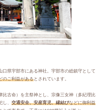
山口県宇部市にある神社。宇部市の総鎮守として
どのご利益がある
とされています。
津比古命）を主祭神とし、宗像三女神（多紀理比
祀し、
交通安全、安産育児、縁結び
などに御利益