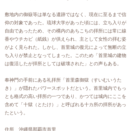
敷地内の御嶽等は単なる遺跡ではなく、現在に至るまで信
仰の対象であった。琉球大学があった頃には、立ち入りが
自由であったため、その構内のあちこちの拝所には常に線
香やウチカビ（紙銭）が供えられ、主として女性の拝む姿
がよく見られた。しかし、首里城の復元によって無断の立
ち入りが禁止となってしまった。このため「首里城の建物
は復活したが拝所としては破壊された」との声もある。
奉神門の手前にある礼拝所「首里森御獄（すいむいうた
き）」が隠れたパワースポットだという。首里城内でもっ
とも格式の高い拝所の一つであり、かつては城内にここを
含めて「十獄（とたけ）」と呼ばれる十カ所の拝所があっ
たという。
住所 沖縄県那覇市首里