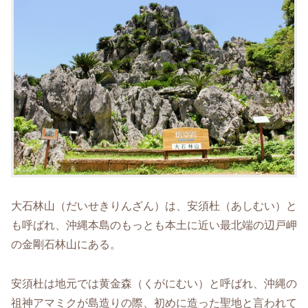
大石林山（だいせきりんざん）は、安須杜（あしむい）と
も呼ばれ、沖縄本島のもっとも本土に近い最北端の辺戸岬
の金剛石林山にある。
安須杜は地元では黄金森（くがにむい）と呼ばれ、沖縄の
祖神アマミクが島造りの際、初めに造った聖地と言われて