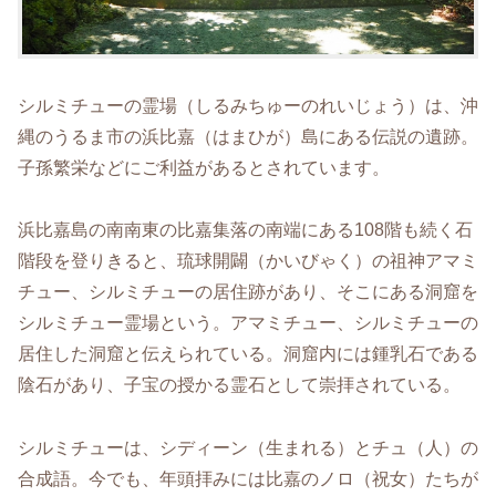
シルミチューの霊場（しるみちゅーのれいじょう）は、沖
縄のうるま市の浜比嘉（はまひが）島にある伝説の遺跡。
子孫繁栄などにご利益があるとされています。
浜比嘉島の南南東の比嘉集落の南端にある108階も続く石
階段を登りきると、琉球開闢（かいびゃく）の祖神アマミ
チュー、シルミチューの居住跡があり、そこにある洞窟を
シルミチュー霊場という。アマミチュー、シルミチューの
居住した洞窟と伝えられている。洞窟内には鍾乳石である
陰石があり、子宝の授かる霊石として崇拝されている。
シルミチューは、シディーン（生まれる）とチュ（人）の
合成語。今でも、年頭拝みには比嘉のノロ（祝女）たちが