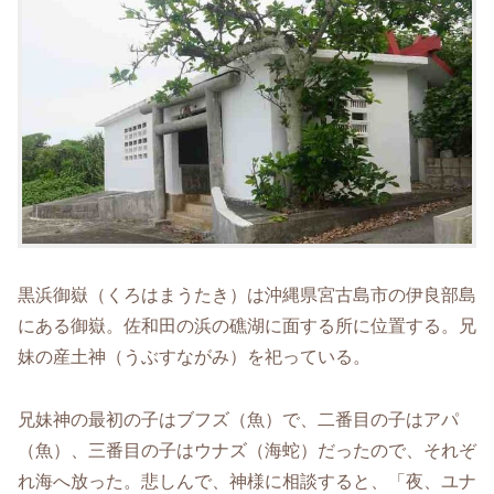
黒浜御嶽（くろはまうたき）は沖縄県宮古島市の伊良部島
にある御嶽。佐和田の浜の礁湖に面する所に位置する。兄
妹の産土神（うぶすながみ）を祀っている。
兄妹神の最初の子はブフズ（魚）で、二番目の子はアパ
（魚）、三番目の子はウナズ（海蛇）だったので、それぞ
れ海へ放った。悲しんで、神様に相談すると、「夜、ユナ