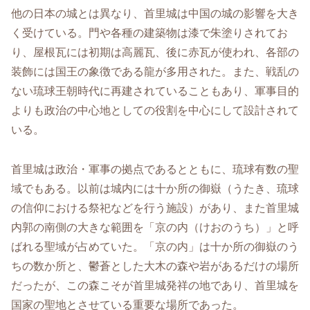
他の日本の城とは異なり、首里城は中国の城の影響を大き
く受けている。門や各種の建築物は漆で朱塗りされてお
り、屋根瓦には初期は高麗瓦、後に赤瓦が使われ、各部の
装飾には国王の象徴である龍が多用された。また、戦乱の
ない琉球王朝時代に再建されていることもあり、軍事目的
よりも政治の中心地としての役割を中心にして設計されて
いる。
首里城は政治・軍事の拠点であるとともに、琉球有数の聖
域でもある。以前は城内には十か所の御嶽（うたき、琉球
の信仰における祭祀などを行う施設）があり、また首里城
内郭の南側の大きな範囲を「京の内（けおのうち）」と呼
ばれる聖域が占めていた。「京の内」は十か所の御嶽のう
ちの数か所と、鬱蒼とした大木の森や岩があるだけの場所
だったが、この森こそが首里城発祥の地であり、首里城を
国家の聖地とさせている重要な場所であった。