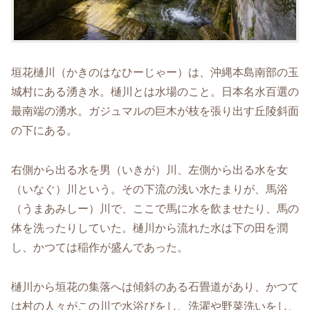
垣花樋川（かきのはなひーじゃー）は、沖縄本島南部の玉
城村にある湧き水。樋川とは水場のこと。日本名水百選の
最南端の湧水。ガジュマルの巨木が枝を張り出す丘陵斜面
の下にある。
右側から出る水を男（いきが）川、左側から出る水を女
（いなぐ）川という。その下流の浅い水たまりが、馬浴
（うまあみしー）川で、ここで馬に水を飲ませたり、馬の
体を洗ったりしていた。樋川から流れた水は下の田を潤
し、かつては稲作が盛んであった。
樋川から垣花の集落へは傾斜のある石畳道があり、かつて
は村の人々がこの川で水浴びをし、洗濯や野菜洗いをし、