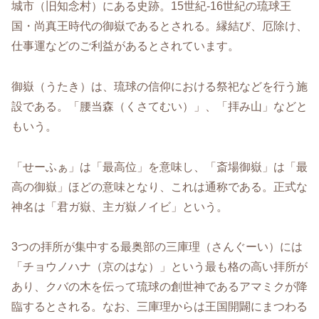
城市（旧知念村）にある史跡。15世紀-16世紀の琉球王
国・尚真王時代の御嶽であるとされる。
縁結び、厄除け、
仕事運などのご利益があるとされています。
御嶽（うたき）は、琉球の信仰における祭祀などを行う施
設である。「腰当森（くさてむい）」、「拝み山」などと
もいう。
「せーふぁ」は「最高位」を意味し、「斎場御嶽」は「最
高の御嶽」ほどの意味となり、これは通称である。正式な
神名は「君ガ嶽、主ガ嶽ノイビ」という。
3つの拝所が集中する最奥部の三庫理（さんぐーい）には
「チョウノハナ（京のはな）」という最も格の高い拝所が
あり、クバの木を伝って琉球の創世神であるアマミクが降
臨するとされる。なお、三庫理からは王国開闢にまつわる