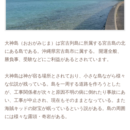
大神島（おおがみじま）は宮古列島に所属する宮古島の北
にある島である。沖縄県宮古島市に属する。
開運全般、
勝負事、受験などにご利益があるとされています。
大神島は神が宿る場所とされており、小さな島ながら様々
な伝説が残っている。島を一周する道路を作ろうとした
が、工事関係者が次々と原因不明の病に倒れたり事故にあ
い、工事が中止され、現在もそのままとなっている。また
海賊キッドの財宝が眠っているという説がある。島の周囲
には様々な露頭・奇岩がある。