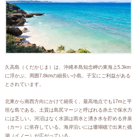
久高島（くだかじま）は、沖縄本島知念岬の東海上5.3km
に浮かぶ、周囲7.8kmの細長い小島。
子宝にご利益がある
とされています。
北東から南西方向にかけて細長く、最高地点でも17mと平
坦な島である。土質は島尻マージと呼ばれる赤土で保水力
には乏しい。河沼はなく水源は雨水と湧き水を貯める井泉
（カー）に依存している。海岸沿いには珊瑚礁で出来た礁
湖（イノー）が広がっている。