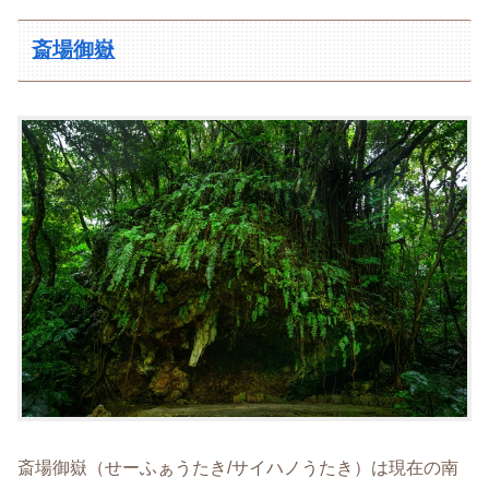
斎場御嶽
斎場御嶽（せーふぁうたき/サイハノうたき）は現在の南