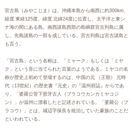
宮古島（みやこじま）は、沖縄本島から南西に約300km、
経度 東経125度、緯度 北緯24度に位置し、太平洋と東シ
ナ海の間にある島。南西諸島西部の島嶼群宮古列島に属
し、先島諸島の一部を成している。宮古列島は宮古諸島と
も言う。
「宮古島」という名称は、「ミャーク」もしくは「ミヤ
ク」という音に当てられた言葉のようである。ミヤコの名
称が歴史上初めて登場するのは、中国の元 （王朝） 元時
代（13世紀）の歴史書『元史』の『温州府誌』からであ
り、「婆羅公管下密牙古人（ブラコウカンカミヤコジ
ン）」が温州に漂着したと記述されている。「婆羅公（ブ
ラコウ）」とは、城辺字保良を統治していた豪族のことだ
といわれている。