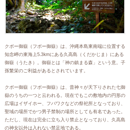
クボー御嶽（フボー御嶽）は、沖縄本島東南端に位置する
知念岬の東海上5.3kmにある久高島（くだかじま）にある
御嶽（うたき）。御嶽とは「神の鎮まる森」という意。
子
孫繁栄のご利益があるとされています。
クボー御嶽（フボー御嶽）は、昔神々が天下りされた七御
嶽のうちの一つと云われる。現在でもこの敷地内の円形の
広場はイザイホー、フバワクなどの祭祀所となっており、
聖域の場所でかつ男子禁制の場所としても有名であった。
ただし、現在は完全に立ち入り禁止となっており、久高島
の神女以外は入れない禁足地である。