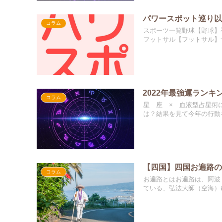
パワースポット巡り以
コラム
スポーツ一覧野球【野球】
フットサル【フットサル】サ
2022年最強運ランキ
コラム
星 座 × 血液型占星術
は？結果を見て今年の行動を.
【四国】四国お遍路
コラム
お遍路とはお遍路は、阿波
ている、弘法大師（空海）ゆ