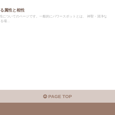
ける属性と相性
性についてのページです。一般的にパワースポットとは、 神聖・清浄な
場...
PAGE TOP