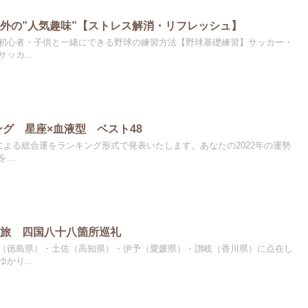
外の”人気趣味”【ストレス解消・リフレッシュ】
初心者・子供と一緒にできる野球の練習方法【野球基礎練習】サッカー・
ッカ...
ング 星座×血液型 ベスト48
による総合運をランキング形式で発表いたします。あなたの2022年の運勢
..
の旅 四国八十八箇所巡礼
（徳島県）・土佐（高知県）・伊予（愛媛県）・讃岐（香川県）に点在し
かり...